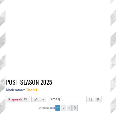
POST-SEASON 2025
Moderatore:
Thor41
Cerca
Ricerca a
Rispondi
1
2
3
Prossimo
24 messaggi