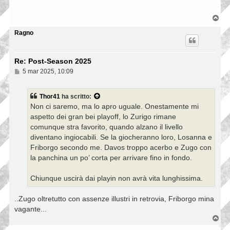
s
a
g
T
g
o
i
p
Ragno
o
Re: Post-Season 2025
M
5 mar 2025, 10:09
e
s
s
Thor41
ha scritto:
a
Non ci saremo, ma lo apro uguale. Onestamente mi
g
g
aspetto dei gran bei playoff, lo Zurigo rimane
i
comunque stra favorito, quando alzano il livello
o
diventano ingiocabili. Se la giocheranno loro, Losanna e
Friborgo secondo me. Davos troppo acerbo e Zugo con
la panchina un po’ corta per arrivare fino in fondo.
Chiunque uscirà dai playin non avrà vita lunghissima.
..Zugo oltretutto con assenze illustri in retrovia, Friborgo mina
vagante...
T
o