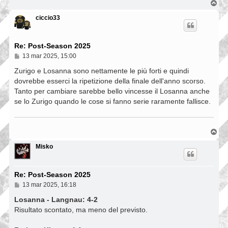
T
o
p
ciccio33
Re: Post-Season 2025
M
13 mar 2025, 15:00
e
s
Zurigo e Losanna sono nettamente le più forti e quindi
s
dovrebbe esserci la ripetizione della finale dell'anno scorso.
a
Tanto per cambiare sarebbe bello vincesse il Losanna anche
g
g
se lo Zurigo quando le cose si fanno serie raramente fallisce.
i
o
T
o
p
Misko
Re: Post-Season 2025
M
13 mar 2025, 16:18
e
s
Losanna - Langnau: 4-2
s
Risultato scontato, ma meno del previsto.
a
g
g