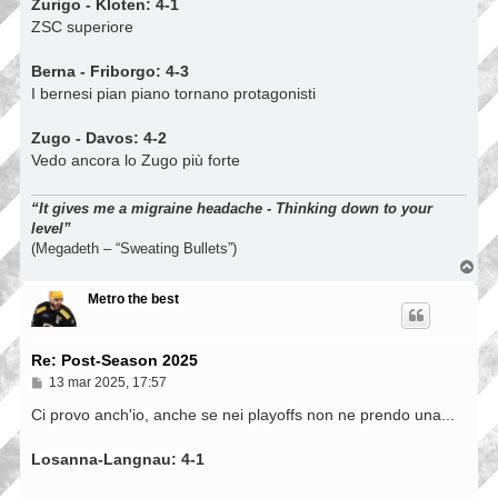
Zurigo - Kloten: 4-1
i
ZSC superiore
o
Berna - Friborgo: 4-3
I bernesi pian piano tornano protagonisti
Zugo - Davos: 4-2
Vedo ancora lo Zugo più forte
“It gives me a migraine headache - Thinking down to your
level”
(Megadeth – “Sweating Bullets”)
T
o
p
Metro the best
Re: Post-Season 2025
M
13 mar 2025, 17:57
e
s
Ci provo anch'io, anche se nei playoffs non ne prendo una...
s
a
Losanna-Langnau: 4-1
g
g
i