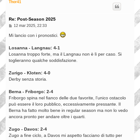
p
Thor41
Re: Post-Season 2025
M
12 mar 2025, 22:33
e
s
Mi lancio con i pronostici.
s
a
g
Losanna - Langnau: 4-1
g
Losanna troppo forte, ma il Langnau non è lì per caso. Si
i
toglieranno qualche soddisfazione.
o
Zurigo - Kloten: 4-0
Derby senza storia.
Berna - Friborgo: 2-4
Friborgo spina nel fianco delle due favorite, l’unico ostacolo
può essere il loro pubblico, eccessivamente pressante. Il
Berna ha fatto molto bene in regular season ma non lo vedo
ancora pronto per andare oltre i quarti.
Zugo - Davos: 2-4
Zugo a fine ciclo, a Davos mi aspetto facciano di tutto per