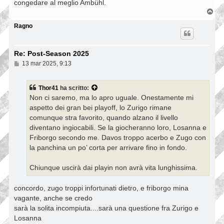
congedare al meglio Ambühl.
T
o
p
Ragno
Re: Post-Season 2025
M
13 mar 2025, 9:13
e
s
s
Thor41
ha scritto:
a
Non ci saremo, ma lo apro uguale. Onestamente mi
g
g
aspetto dei gran bei playoff, lo Zurigo rimane
i
comunque stra favorito, quando alzano il livello
o
diventano ingiocabili. Se la giocheranno loro, Losanna e
Friborgo secondo me. Davos troppo acerbo e Zugo con
la panchina un po’ corta per arrivare fino in fondo.
Chiunque uscirà dai playin non avrà vita lunghissima.
concordo, zugo troppi infortunati dietro, e friborgo mina
vagante, anche se credo
sarà la solita incompiuta....sarà una questione fra Zurigo e
Losanna