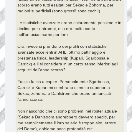
g
scorso erano tutti esaltati per Sekac e Zohorna, per
i
ragioni superficiali (sono grossi! sono cechi!)
o
Le statistiche avanzate erano chiaramente pessime e in
declino per entrambi, e io ero molto cauto
nell'entusiasmarmi per loro.
Ora invece si prendono dei profili con statistiche
avanzate eccellenti in AHL, ottimo pattinaggio e
prestanza fisica, leadership (Kupari, Sgarbossa e
Carrick) e li si considera in un certo senso inferiori agli
acquisti dell'anno scorso?
Faccio fatica a capire. Personalmente Sgarbossa,
Carrick e Kupari mi sembrano di molto superiori a
Sekac, zohorna e Dahlstrom che erano annunciati
l'anno scorso.
Non nascondo che ci sono problemi nel roster attuale
(Sekac e Dahlstrom andrebbero davvero spediti, per
me semplicemente il loro salario è troppo alto, errore
del Dome), abbiamo poca profondità etc