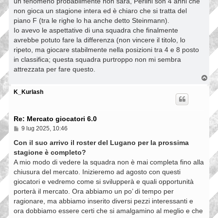
un fenomeno probabilmente non sarà, Perlini son 4 anni che
non gioca un stagione intera ed è chiaro che si tratta del
piano F (tra le righe lo ha anche detto Steinmann).
Io avevo le aspettative di una squadra che finalmente
avrebbe potuto fare la differenza (non vincere il titolo, lo
ripeto, ma giocare stabilmente nella posizioni tra 4 e 8 posto
in classifica; questa squadra purtroppo non mi sembra
attrezzata per fare questo.
T
o
p
K_Kurlash
Re: Mercato giocatori 6.0
M
9 lug 2025, 10:46
e
s
Con il suo arrivo il roster del Lugano per la prossima
s
stagione è completo?
a
A mio modo di vedere la squadra non è mai completa fino alla
g
g
chiusura del mercato. Inizieremo ad agosto con questi
i
giocatori e vedremo come si svilupperà e quali opportunità
o
porterà il mercato. Ora abbiamo un po’ di tempo per
ragionare, ma abbiamo inserito diversi pezzi interessanti e
ora dobbiamo essere certi che si amalgamino al meglio e che