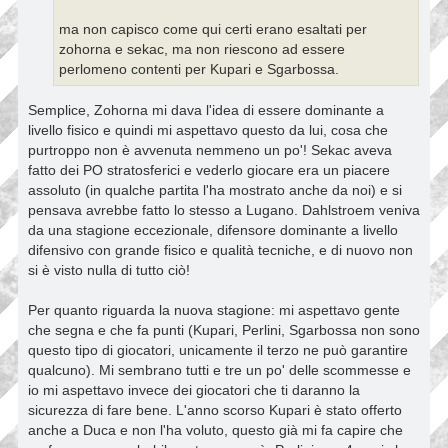
ma non capisco come qui certi erano esaltati per
zohorna e sekac, ma non riescono ad essere
perlomeno contenti per Kupari e Sgarbossa.
Semplice, Zohorna mi dava l'idea di essere dominante a
livello fisico e quindi mi aspettavo questo da lui, cosa che
purtroppo non è avvenuta nemmeno un po'! Sekac aveva
fatto dei PO stratosferici e vederlo giocare era un piacere
assoluto (in qualche partita l'ha mostrato anche da noi) e si
pensava avrebbe fatto lo stesso a Lugano. Dahlstroem veniva
da una stagione eccezionale, difensore dominante a livello
difensivo con grande fisico e qualità tecniche, e di nuovo non
si è visto nulla di tutto ciò!
Per quanto riguarda la nuova stagione: mi aspettavo gente
che segna e che fa punti (Kupari, Perlini, Sgarbossa non sono
questo tipo di giocatori, unicamente il terzo ne può garantire
qualcuno). Mi sembrano tutti e tre un po' delle scommesse e
io mi aspettavo invece dei giocatori che ti daranno la
sicurezza di fare bene. L'anno scorso Kupari è stato offerto
anche a Duca e non l'ha voluto, questo già mi fa capire che