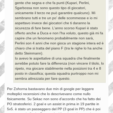
gente che segna e che fa punti (Kupari, Perlini,
Sgarbossa non sono questo tipo di giocatori,
unicamente il terzo ne può garantire qualcuno). Mi
sembrano tutti e tre un po' delle scommesse e io mi
aspettavo invece dei giocatori che ti daranno la
sicurezza di fare bene. L'anno scorso Kupari è stato
offerto anche a Duca e non l'ha voluto, questo già mi fa
capire che un fenomeno probabilmente non sarà,
Perlini son 4 anni che non gioca un stagione intera ed è
chiaro che si tratta del piano F (tra le righe lo ha anche
detto Steinmann).
Io avevo le aspettative di una squadra che finalmente
avrebbe potuto fare la differenza (non vincere il titolo, lo
ripeto, ma giocare stabilmente nella posizioni tra 4 e 8
posto in classifica; questa squadra purtroppo non mi
sembra attrezzata per fare questo.
Per Zohorna bastavano due min di google per leggere
molteplici recensioni che lo descrivevano come nullo
fisicamente. Su Sekac non sono d'accordo che ha fatto dei
PO stratosferici. 2 goal e un assist in prima in 19 partite in
5v5. è stato un passeggero del PP (3 goal in PP) che è poi