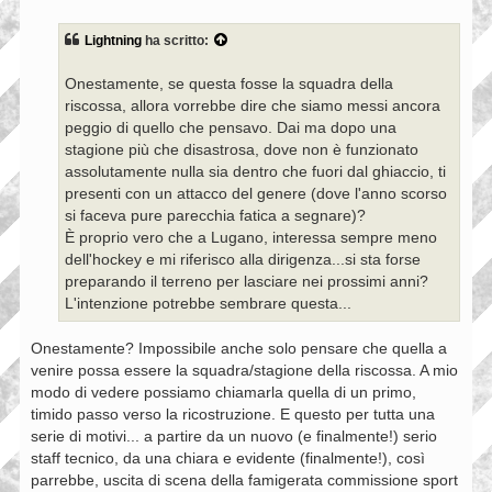
e
s
s
Lightning
ha scritto:
a
g
g
Onestamente, se questa fosse la squadra della
i
riscossa, allora vorrebbe dire che siamo messi ancora
o
peggio di quello che pensavo. Dai ma dopo una
stagione più che disastrosa, dove non è funzionato
assolutamente nulla sia dentro che fuori dal ghiaccio, ti
presenti con un attacco del genere (dove l'anno scorso
si faceva pure parecchia fatica a segnare)?
È proprio vero che a Lugano, interessa sempre meno
dell'hockey e mi riferisco alla dirigenza...si sta forse
preparando il terreno per lasciare nei prossimi anni?
L'intenzione potrebbe sembrare questa...
Onestamente? Impossibile anche solo pensare che quella a
venire possa essere la squadra/stagione della riscossa. A mio
modo di vedere possiamo chiamarla quella di un primo,
timido passo verso la ricostruzione. E questo per tutta una
serie di motivi... a partire da un nuovo (e finalmente!) serio
staff tecnico, da una chiara e evidente (finalmente!), così
parrebbe, uscita di scena della famigerata commissione sport