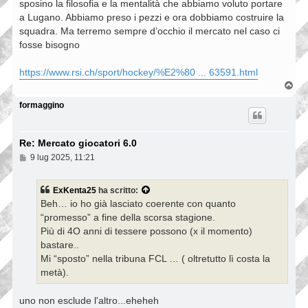
sposino la filosofia e la mentalità che abbiamo voluto portare
a Lugano. Abbiamo preso i pezzi e ora dobbiamo costruire la
squadra. Ma terremo sempre d’occhio il mercato nel caso ci
fosse bisogno
https://www.rsi.ch/sport/hockey/%E2%80 ... 63591.html
T
o
p
formaggino
Re: Mercato giocatori 6.0
M
9 lug 2025, 11:21
e
s
s
ExKenta25
ha scritto:
a
Beh… io ho già lasciato coerente con quanto
g
g
“promesso” a fine della scorsa stagione.
i
Più di 4O anni di tessere possono (x il momento)
o
bastare..
Mi “sposto” nella tribuna FCL … ( oltretutto lì costa la
metà).
uno non esclude l'altro...eheheh