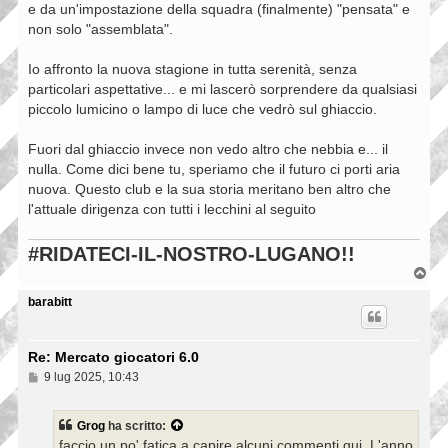
e da un'impostazione della squadra (finalmente) "pensata" e
non solo "assemblata".
Io affronto la nuova stagione in tutta serenità, senza
particolari aspettative... e mi lascerò sorprendere da qualsiasi
piccolo lumicino o lampo di luce che vedrò sul ghiaccio.
Fuori dal ghiaccio invece non vedo altro che nebbia e... il
nulla. Come dici bene tu, speriamo che il futuro ci porti aria
nuova. Questo club e la sua storia meritano ben altro che
l'attuale dirigenza con tutti i lecchini al seguito
#RIDATECI-IL-NOSTRO-LUGANO!!
T
o
p
barabitt
Re: Mercato giocatori 6.0
M
9 lug 2025, 10:43
e
s
s
Grog
ha scritto:
a
faccio un po' fatica a capire alcuni commenti qui. L'anno
g