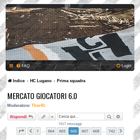
FAQ
Login
Indice
HC Lugano
Prima squadra
MERCATO GIOCATORI 6.0
Moderatore:
Thor41
Cerca
Ricerca a
Rispondi
7417 messaggi
Pagina
666
di
742
1
664
665
666
667
668
742
Precedente
Prossi
…
…