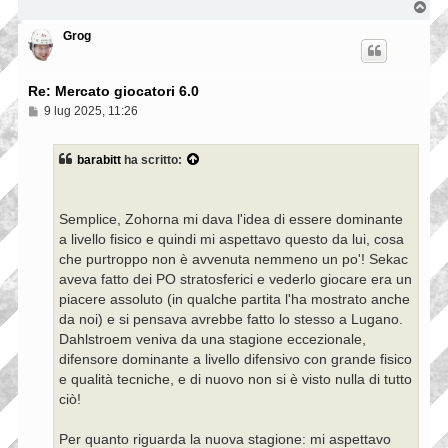
T
o
p
Grog
Re: Mercato giocatori 6.0
M
9 lug 2025, 11:26
e
s
s
barabitt
ha scritto:
a
g
g
i
Semplice, Zohorna mi dava l'idea di essere dominante
o
a livello fisico e quindi mi aspettavo questo da lui, cosa
che purtroppo non è avvenuta nemmeno un po'! Sekac
aveva fatto dei PO stratosferici e vederlo giocare era un
piacere assoluto (in qualche partita l'ha mostrato anche
da noi) e si pensava avrebbe fatto lo stesso a Lugano.
Dahlstroem veniva da una stagione eccezionale,
difensore dominante a livello difensivo con grande fisico
e qualità tecniche, e di nuovo non si è visto nulla di tutto
ciò!
Per quanto riguarda la nuova stagione: mi aspettavo