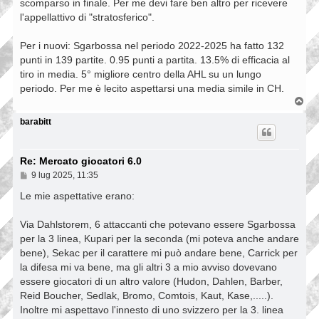
scomparso in finale. Per me devi fare ben altro per ricevere
l'appellattivo di "stratosferico".
Per i nuovi: Sgarbossa nel periodo 2022-2025 ha fatto 132
punti in 139 partite. 0.95 punti a partita. 13.5% di efficacia al
tiro in media. 5° migliore centro della AHL su un lungo
periodo. Per me è lecito aspettarsi una media simile in CH.
T
o
p
barabitt
Re: Mercato giocatori 6.0
M
9 lug 2025, 11:35
e
s
Le mie aspettative erano:
s
a
Via Dahlstorem, 6 attaccanti che potevano essere Sgarbossa
g
g
per la 3 linea, Kupari per la seconda (mi poteva anche andare
i
bene), Sekac per il carattere mi può andare bene, Carrick per
o
la difesa mi va bene, ma gli altri 3 a mio avviso dovevano
essere giocatori di un altro valore (Hudon, Dahlen, Barber,
Reid Boucher, Sedlak, Bromo, Comtois, Kaut, Kase,.....).
Inoltre mi aspettavo l'innesto di uno svizzero per la 3. linea