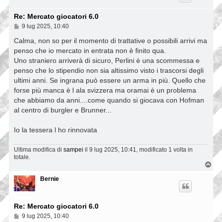
Re: Mercato giocatori 6.0
M
9 lug 2025, 10:40
e
s
Calma, non so per il momento di trattative o possibili arrivi ma
s
penso che io mercato in entrata non è finito qua.
a
Uno straniero arriverà di sicuro, Perlini è una scommessa e
g
g
penso che lo stipendio non sia altissimo visto i trascorsi degli
i
ultimi anni. Se ingrana può essere un arma in più. Quello che
o
forse più manca è l ala svizzera ma oramai è un problema
che abbiamo da anni....come quando si giocava con Hofman
al centro di burgler e Brunner...
Io la tessera l ho rinnovata
Ultima modifica di
sampei
il 9 lug 2025, 10:41, modificato 1 volta in
totale.
T
o
p
Bernie
Re: Mercato giocatori 6.0
M
9 lug 2025, 10:40