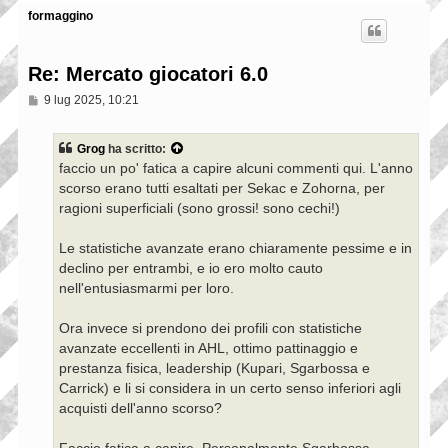
formaggino
Re: Mercato giocatori 6.0
M
9 lug 2025, 10:21
e
s
s
Grog
ha scritto:
a
faccio un po' fatica a capire alcuni commenti qui. L'anno
g
g
scorso erano tutti esaltati per Sekac e Zohorna, per
i
ragioni superficiali (sono grossi! sono cechi!)
o
Le statistiche avanzate erano chiaramente pessime e in
declino per entrambi, e io ero molto cauto
nell'entusiasmarmi per loro.
Ora invece si prendono dei profili con statistiche
avanzate eccellenti in AHL, ottimo pattinaggio e
prestanza fisica, leadership (Kupari, Sgarbossa e
Carrick) e li si considera in un certo senso inferiori agli
acquisti dell'anno scorso?