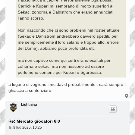
Faccio fatica a capire. Personalmente Sgarbossa,
Carrick e Kupari mi sembrano di molto superiori a
Sekac, zohorna e Dahlstrom che erano annunciati
l'anno scorso.
Non nascondo che ci sono problemi nel roster attuale
(Sekac e Dahlstrom andrebbero davvero spediti, per
me semplicemente il loro salario è troppo alto, errore
del Dome), abbiamo poca profondità etc
ma non capisco come qui certi erano esaltati per
zohorna e sekac, ma non riescono ad essere
perlomeno contenti per Kupari e Sgarbossa.
a lugano si vogliono i mc david probabilmente.. sarà sempre il
ghiaccio a sentenziare
T
o
p
Lightning
Re: Mercato giocatori 6.0
M
9 lug 2025, 10:25
e