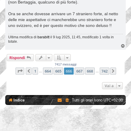
(non Bertaggia, qualcuno di più forte).
Ora se anche dovesse arrivare un 7 straniero forte, al netto
delle mie aspettative ci mancherebbe uno straniero forte e
uno svizzero, ed è per questo motivo che sono deluso !!
Ultima modifica di
barabitt
il 9 lug 2025, 11:45, modificato 1 volta in
totale.
T
o
p
Rispondi
7417 messaggi
Pagina
666
di
742
1
664
665
666
667
668
742
Precedente
Prossi
…
…
Vai a
Indice
Tutti gli orari sono
UTC+02:00