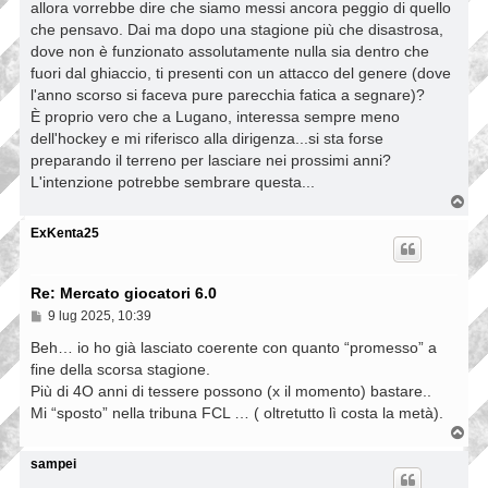
allora vorrebbe dire che siamo messi ancora peggio di quello
che pensavo. Dai ma dopo una stagione più che disastrosa,
dove non è funzionato assolutamente nulla sia dentro che
fuori dal ghiaccio, ti presenti con un attacco del genere (dove
l'anno scorso si faceva pure parecchia fatica a segnare)?
È proprio vero che a Lugano, interessa sempre meno
dell'hockey e mi riferisco alla dirigenza...si sta forse
preparando il terreno per lasciare nei prossimi anni?
L'intenzione potrebbe sembrare questa...
T
o
p
ExKenta25
Re: Mercato giocatori 6.0
M
9 lug 2025, 10:39
e
s
Beh… io ho già lasciato coerente con quanto “promesso” a
s
fine della scorsa stagione.
a
Più di 4O anni di tessere possono (x il momento) bastare..
g
g
Mi “sposto” nella tribuna FCL … ( oltretutto lì costa la metà).
i
T
o
o
p
sampei