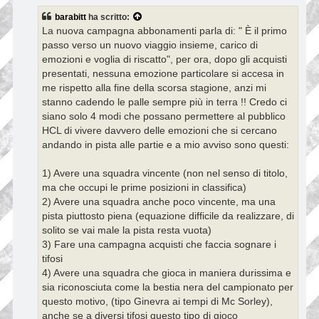
s
s
barabitt
ha scritto:
a
La nuova campagna abbonamenti parla di: " È il primo
g
g
passo verso un nuovo viaggio insieme, carico di
i
emozioni e voglia di riscatto", per ora, dopo gli acquisti
o
presentati, nessuna emozione particolare si accesa in
me rispetto alla fine della scorsa stagione, anzi mi
stanno cadendo le palle sempre più in terra !! Credo ci
siano solo 4 modi che possano permettere al pubblico
HCL di vivere davvero delle emozioni che si cercano
andando in pista alle partie e a mio avviso sono questi:
1) Avere una squadra vincente (non nel senso di titolo,
ma che occupi le prime posizioni in classifica)
2) Avere una squadra anche poco vincente, ma una
pista piuttosto piena (equazione difficile da realizzare, di
solito se vai male la pista resta vuota)
3) Fare una campagna acquisti che faccia sognare i
tifosi
4) Avere una squadra che gioca in maniera durissima e
sia riconosciuta come la bestia nera del campionato per
questo motivo, (tipo Ginevra ai tempi di Mc Sorley),
anche se a diversi tifosi questo tipo di gioco