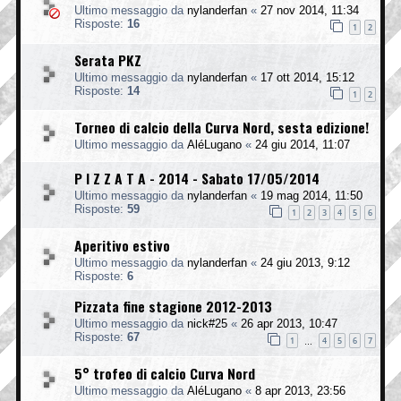
Ultimo messaggio da
nylanderfan
«
27 nov 2014, 11:34
Risposte:
16
1
2
Serata PKZ
Ultimo messaggio da
nylanderfan
«
17 ott 2014, 15:12
Risposte:
14
1
2
Torneo di calcio della Curva Nord, sesta edizione!
Ultimo messaggio da
AléLugano
«
24 giu 2014, 11:07
P I Z Z A T A - 2014 - Sabato 17/05/2014
Ultimo messaggio da
nylanderfan
«
19 mag 2014, 11:50
Risposte:
59
1
2
3
4
5
6
Aperitivo estivo
Ultimo messaggio da
nylanderfan
«
24 giu 2013, 9:12
Risposte:
6
Pizzata fine stagione 2012-2013
Ultimo messaggio da
nick#25
«
26 apr 2013, 10:47
Risposte:
67
1
4
5
6
7
…
5° trofeo di calcio Curva Nord
Ultimo messaggio da
AléLugano
«
8 apr 2013, 23:56