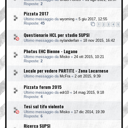
Risposte:
2
Pizzata 2017
Ultimo messaggio da
wyoming
«
5 giu 2017, 12:55
Risposte:
45
1
2
3
4
5
Questionario HCL per studio SUPSI
Ultimo messaggio da
nylanderfan
«
18 nov 2015, 16:42
Photos EHC Bienne - Lugano
Ultimo messaggio da
Misko
«
24 ott 2015, 10:21
Risposte:
2
Locale per vedere PARTITE - Zona Locarnese
Ultimo messaggio da
McFra
«
2 ott 2015, 9:39
Pizzata forum 2015
Ultimo messaggio da
edr10
«
14 mag 2015, 9:18
Risposte:
4
Tesi sul tifo violento
Ultimo messaggio da
Misko
«
17 dic 2014, 19:39
Risposte:
6
Ricerca SUPSI