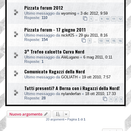
Pizzata forum 2012
Ultimo messaggio da
wyoming
«
3 dic 2012, 9:59
Risposte:
110
1
9
10
11
12
…
Pizzata forum - 17 giugno 2011
Ultimo messaggio da
nick#25
«
29 giu 2011, 8:16
Risposte:
154
1
13
14
15
16
…
3° Trofeo calcetto Curva Nord
Ultimo messaggio da
AléLugano
«
6 mag 2011, 0:11
Risposte:
1
Comunicato Ragazzi della Nord
Ultimo messaggio da
GOLIATH
«
19 ott 2010, 7:57
Tutti presenti? A Berna con i Ragazzi della Nord!
Ultimo messaggio da
nylanderfan
«
18 ott 2010, 17:33
Risposte:
28
1
2
3
Nuovo argomento
20 argomenti • Pagina
1
di
1