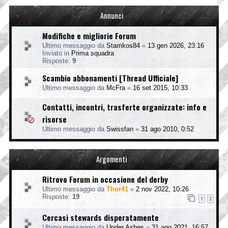
Annunci
Modifiche e migliorie Forum
Ultimo messaggio da
Stamkos84
«
13 gen 2026, 23:16
Inviato in
Prima squadra
Risposte:
9
Scambio abbonamenti [Thread Ufficiale]
Ultimo messaggio da
McFra
«
16 set 2015, 10:33
Contatti, incontri, trasferte organizzate: info e
risorse
Ultimo messaggio da
Swissfan
«
31 ago 2010, 0:52
Argomenti
Ritrovo Forum in occasione del derby
Ultimo messaggio da
Thor41
«
2 nov 2022, 10:26
Risposte:
19
1
2
Cercasi stewards disperatamente
Ultimo messaggio da
Under Ashes
«
31 ago 2021, 16:57