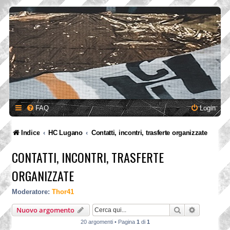
FAQ
Login
Indice
HC Lugano
Contatti, incontri, trasferte organizzate
CONTATTI, INCONTRI, TRASFERTE
ORGANIZZATE
Moderatore:
Thor41
Cerca
Ricerca a
Nuovo argomento
20 argomenti • Pagina
1
di
1