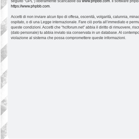
seguito “GPL”) liberamente scaricabile da
www.phpbb.com
. Il software php
https://www.phpbb.com
.
Accetti di non inviare alcun tipo di offesa, oscenità, volgarità, calunnia, mi
ospitato, o di una Legge internazionale. Fare ciò porta all’immediato e permane
queste condizioni. Accetti che “hclforum.net” abbia il diritto di rimuovere, r
(dato personale) tu abbia inviato sia conservata in un database. Al contemp
violazione al sistema che possa compromettere queste informazioni.