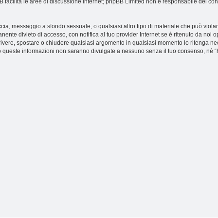
BB facilita le aree di discussione internet; phpBB Limited non è responsabile dei con
naccia, messaggio a sfondo sessuale, o qualsiasi altro tipo di materiale che può viol
nte divieto di accesso, con notifica al tuo provider Internet se è ritenuto da noi opp
iscrivere, spostare o chiudere qualsiasi argomento in qualsiasi momento lo ritenga n
o queste informazioni non saranno divulgate a nessuno senza il tuo consenso, né “h