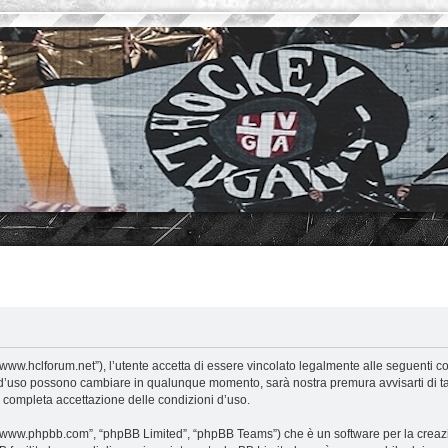
://www.hclforum.net”), l’utente accetta di essere vincolato legalmente alle seguenti c
ioni d’uso possono cambiare in qualunque momento, sarà nostra premura avvisarti di
la completa accettazione delle condizioni d’uso.
”, “www.phpbb.com”, “phpBB Limited”, “phpBB Teams”) che è un software per la creazi