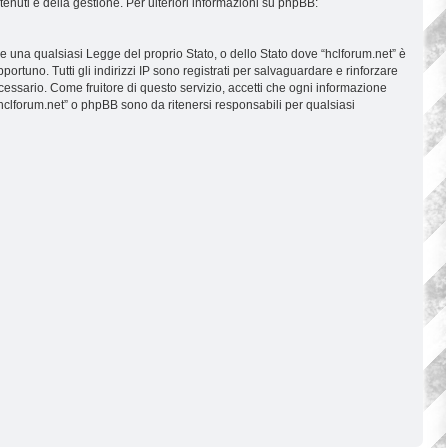
tenuti e della gestione. Per ulteriori informazioni su phpBB:
are una qualsiasi Legge del proprio Stato, o dello Stato dove “hclforum.net” è
ortuno. Tutti gli indirizzi IP sono registrati per salvaguardare e rinforzare
ecessario. Come fruitore di questo servizio, accetti che ogni informazione
clforum.net” o phpBB sono da ritenersi responsabili per qualsiasi