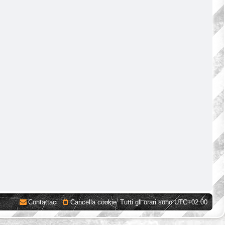
Contattaci
Cancella cookie
Tutti gli orari sono
UTC+02:00