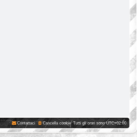
Contattaci
Cancella cookie
Tutti gli orari sono
UTC+02:00