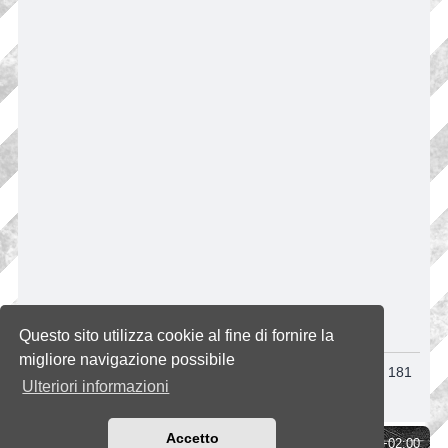
INFORMAZIONE
Questo sito utilizza cookie al fine di fornire la
migliore navigazione possibile
Al momento non ti è permesso fare ricerche. Riprova tra 181
Ulteriori informazioni
secondi.
Accetto
Indice
Tutti gli orari sono
UTC+02:00