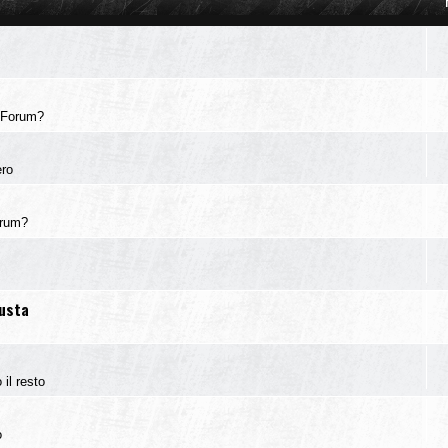
 Forum?
ero
orum?
iusta
 il resto
o