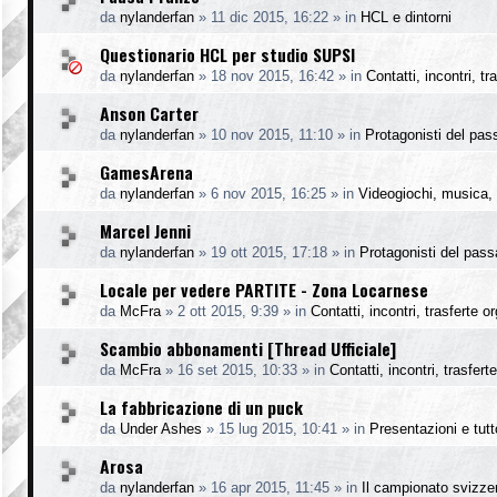
da
nylanderfan
»
11 dic 2015, 16:22
» in
HCL e dintorni
Questionario HCL per studio SUPSI
da
nylanderfan
»
18 nov 2015, 16:42
» in
Contatti, incontri, t
Anson Carter
da
nylanderfan
»
10 nov 2015, 11:10
» in
Protagonisti del pas
GamesArena
da
nylanderfan
»
6 nov 2015, 16:25
» in
Videogiochi, musica, 
Marcel Jenni
da
nylanderfan
»
19 ott 2015, 17:18
» in
Protagonisti del pass
Locale per vedere PARTITE - Zona Locarnese
da
McFra
»
2 ott 2015, 9:39
» in
Contatti, incontri, trasferte o
Scambio abbonamenti [Thread Ufficiale]
da
McFra
»
16 set 2015, 10:33
» in
Contatti, incontri, trasfer
La fabbricazione di un puck
da
Under Ashes
»
15 lug 2015, 10:41
» in
Presentazioni e tutto
Arosa
da
nylanderfan
»
16 apr 2015, 11:45
» in
Il campionato svizze