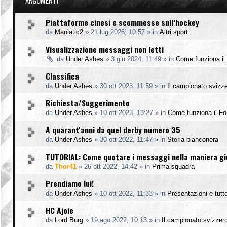
ARGOMENTI
Piattaforme cinesi e scommesse sull’hockey
da
Maniatic2
»
21 lug 2026, 10:57
» in
Altri sport
Visualizzazione messaggi non letti
da
Under Ashes
»
3 giu 2024, 11:49
» in
Come funziona il
Classifica
da
Under Ashes
»
30 ott 2023, 11:59
» in
Il campionato svizz
Richiesta/Suggerimento
da
Under Ashes
»
10 ott 2023, 13:27
» in
Come funziona il F
A quarant'anni da quel derby numero 35
da
Under Ashes
»
30 ott 2022, 11:47
» in
Storia bianconera
TUTORIAL: Come quotare i messaggi nella maniera g
da
Thor41
»
26 ott 2022, 14:42
» in
Prima squadra
Prendiamo lui!
da
Under Ashes
»
10 ott 2022, 11:33
» in
Presentazioni e tutto
HC Ajoie
da
Lord Burg
»
19 ago 2022, 10:13
» in
Il campionato svizzer