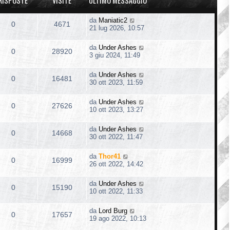
RISPOSTE
VISITE
ULTIMO MESSAGGIO
da
Maniatic2
0
4671
21 lug 2026, 10:57
da
Under Ashes
0
28920
3 giu 2024, 11:49
da
Under Ashes
0
16481
30 ott 2023, 11:59
da
Under Ashes
0
27626
10 ott 2023, 13:27
da
Under Ashes
0
14668
30 ott 2022, 11:47
da
Thor41
0
16999
26 ott 2022, 14:42
da
Under Ashes
0
15190
10 ott 2022, 11:33
da
Lord Burg
0
17657
19 ago 2022, 10:13