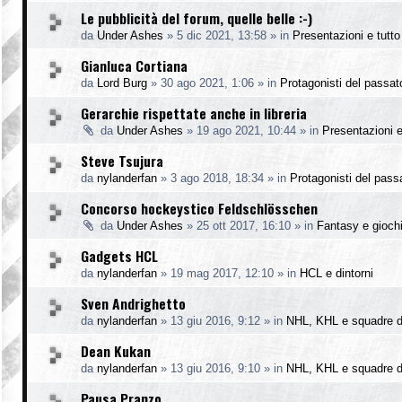
Le pubblicità del forum, quelle belle :-)
da
Under Ashes
»
5 dic 2021, 13:58
» in
Presentazioni e tutto 
Gianluca Cortiana
da
Lord Burg
»
30 ago 2021, 1:06
» in
Protagonisti del passat
Gerarchie rispettate anche in libreria
da
Under Ashes
»
19 ago 2021, 10:44
» in
Presentazioni e 
Steve Tsujura
da
nylanderfan
»
3 ago 2018, 18:34
» in
Protagonisti del pass
Concorso hockeystico Feldschlösschen
da
Under Ashes
»
25 ott 2017, 16:10
» in
Fantasy e gioch
Gadgets HCL
da
nylanderfan
»
19 mag 2017, 12:10
» in
HCL e dintorni
Sven Andrighetto
da
nylanderfan
»
13 giu 2016, 9:12
» in
NHL, KHL e squadre d
Dean Kukan
da
nylanderfan
»
13 giu 2016, 9:10
» in
NHL, KHL e squadre d
Pausa Pranzo