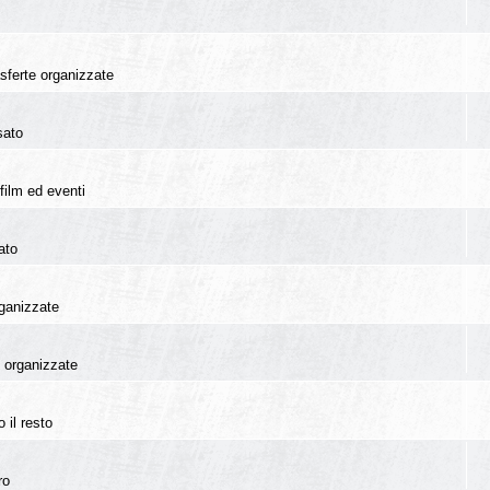
rasferte organizzate
sato
film ed eventi
ato
rganizzate
te organizzate
 il resto
ro