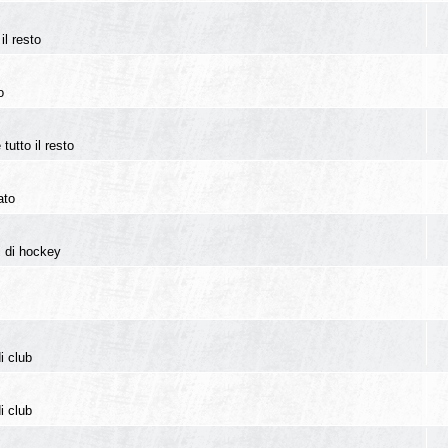
il resto
o
tutto il resto
ato
i di hockey
i club
i club