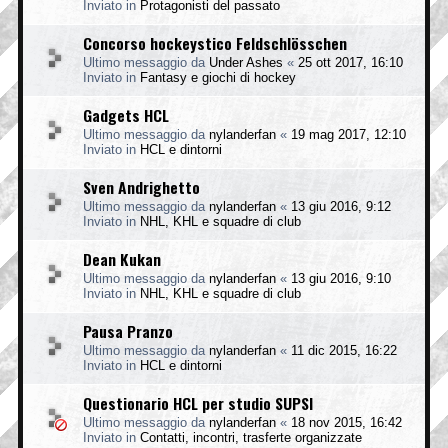
Inviato in
Protagonisti del passato
Concorso hockeystico Feldschlösschen
Ultimo messaggio da
Under Ashes
«
25 ott 2017, 16:10
Inviato in
Fantasy e giochi di hockey
Gadgets HCL
Ultimo messaggio da
nylanderfan
«
19 mag 2017, 12:10
Inviato in
HCL e dintorni
Sven Andrighetto
Ultimo messaggio da
nylanderfan
«
13 giu 2016, 9:12
Inviato in
NHL, KHL e squadre di club
Dean Kukan
Ultimo messaggio da
nylanderfan
«
13 giu 2016, 9:10
Inviato in
NHL, KHL e squadre di club
Pausa Pranzo
Ultimo messaggio da
nylanderfan
«
11 dic 2015, 16:22
Inviato in
HCL e dintorni
Questionario HCL per studio SUPSI
Ultimo messaggio da
nylanderfan
«
18 nov 2015, 16:42
Inviato in
Contatti, incontri, trasferte organizzate