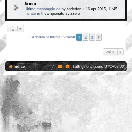
Arosa
Ultimo messaggio da
nylanderfan
«
16 apr 2015, 11:45
Inviato in
Il campionato svizzero
1
2
3
Prossimo
La ricerca ha trovato 73 risultati
Vai a
Indice
Tutti gli orari sono
UTC+02:00