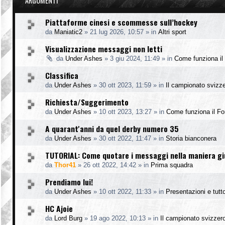
ARGOMENTI
Piattaforme cinesi e scommesse sull’hockey
da
Maniatic2
»
21 lug 2026, 10:57
» in
Altri sport
Visualizzazione messaggi non letti
da
Under Ashes
»
3 giu 2024, 11:49
» in
Come funziona il
Classifica
da
Under Ashes
»
30 ott 2023, 11:59
» in
Il campionato svizz
Richiesta/Suggerimento
da
Under Ashes
»
10 ott 2023, 13:27
» in
Come funziona il F
A quarant'anni da quel derby numero 35
da
Under Ashes
»
30 ott 2022, 11:47
» in
Storia bianconera
TUTORIAL: Come quotare i messaggi nella maniera g
da
Thor41
»
26 ott 2022, 14:42
» in
Prima squadra
Prendiamo lui!
da
Under Ashes
»
10 ott 2022, 11:33
» in
Presentazioni e tutto
HC Ajoie
da
Lord Burg
»
19 ago 2022, 10:13
» in
Il campionato svizzer