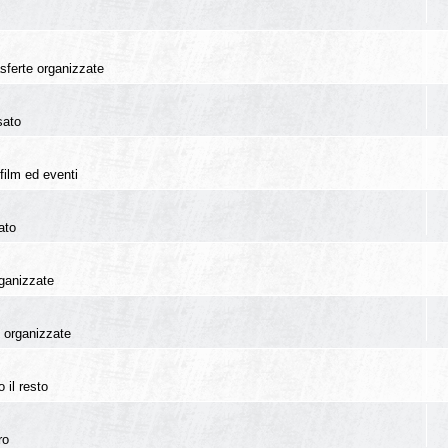
rasferte organizzate
sato
film ed eventi
ato
rganizzate
te organizzate
 il resto
ro