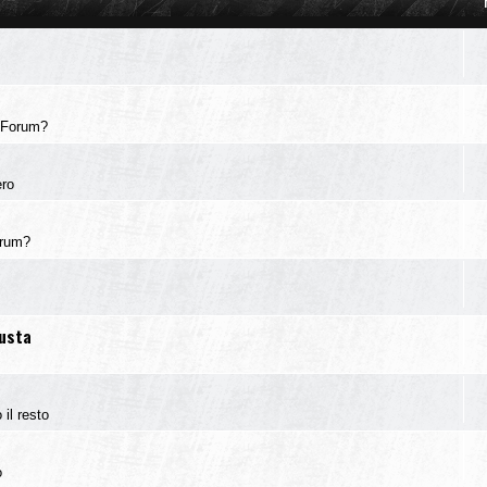
 Forum?
ero
orum?
iusta
 il resto
o