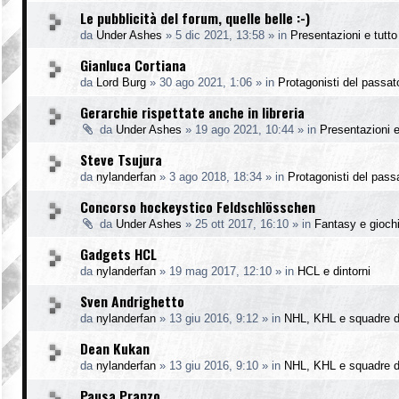
Le pubblicità del forum, quelle belle :-)
da
Under Ashes
»
5 dic 2021, 13:58
» in
Presentazioni e tutto 
Gianluca Cortiana
da
Lord Burg
»
30 ago 2021, 1:06
» in
Protagonisti del passat
Gerarchie rispettate anche in libreria
da
Under Ashes
»
19 ago 2021, 10:44
» in
Presentazioni e 
Steve Tsujura
da
nylanderfan
»
3 ago 2018, 18:34
» in
Protagonisti del pass
Concorso hockeystico Feldschlösschen
da
Under Ashes
»
25 ott 2017, 16:10
» in
Fantasy e gioch
Gadgets HCL
da
nylanderfan
»
19 mag 2017, 12:10
» in
HCL e dintorni
Sven Andrighetto
da
nylanderfan
»
13 giu 2016, 9:12
» in
NHL, KHL e squadre d
Dean Kukan
da
nylanderfan
»
13 giu 2016, 9:10
» in
NHL, KHL e squadre d
Pausa Pranzo