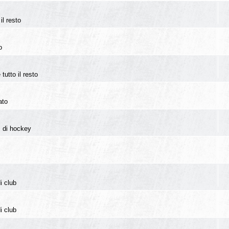
il resto
o
tutto il resto
ato
i di hockey
i club
i club