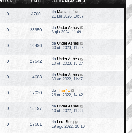
RISPOSTE
VISITE
ULTIMO MESSAGGIO
da
Maniatic2
0
4700
21 lug 2026, 10:57
da
Under Ashes
0
28950
3 giu 2024, 11:49
da
Under Ashes
0
16496
30 ott 2023, 11:59
da
Under Ashes
0
27642
10 ott 2023, 13:27
da
Under Ashes
0
14683
30 ott 2022, 11:47
da
Thor41
0
17020
26 ott 2022, 14:42
da
Under Ashes
0
15197
10 ott 2022, 11:33
da
Lord Burg
0
17681
19 ago 2022, 10:13