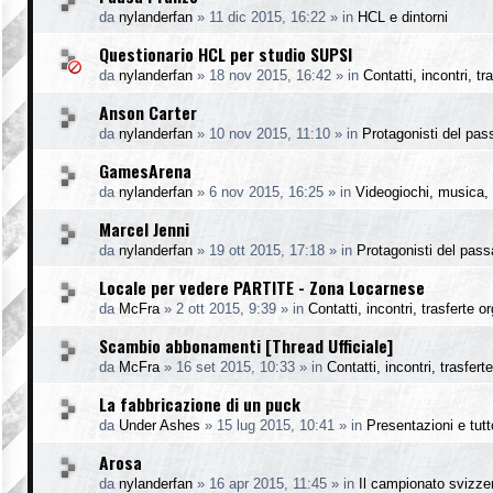
da
nylanderfan
»
11 dic 2015, 16:22
» in
HCL e dintorni
Questionario HCL per studio SUPSI
da
nylanderfan
»
18 nov 2015, 16:42
» in
Contatti, incontri, t
Anson Carter
da
nylanderfan
»
10 nov 2015, 11:10
» in
Protagonisti del pas
GamesArena
da
nylanderfan
»
6 nov 2015, 16:25
» in
Videogiochi, musica, 
Marcel Jenni
da
nylanderfan
»
19 ott 2015, 17:18
» in
Protagonisti del pass
Locale per vedere PARTITE - Zona Locarnese
da
McFra
»
2 ott 2015, 9:39
» in
Contatti, incontri, trasferte o
Scambio abbonamenti [Thread Ufficiale]
da
McFra
»
16 set 2015, 10:33
» in
Contatti, incontri, trasfer
La fabbricazione di un puck
da
Under Ashes
»
15 lug 2015, 10:41
» in
Presentazioni e tutto
Arosa
da
nylanderfan
»
16 apr 2015, 11:45
» in
Il campionato svizze