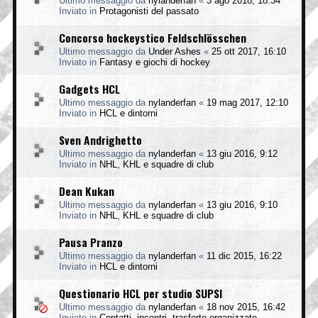
Ultimo messaggio da
nylanderfan
«
3 ago 2018, 18:34
Inviato in
Protagonisti del passato
Concorso hockeystico Feldschlösschen
Ultimo messaggio da
Under Ashes
«
25 ott 2017, 16:10
Inviato in
Fantasy e giochi di hockey
Gadgets HCL
Ultimo messaggio da
nylanderfan
«
19 mag 2017, 12:10
Inviato in
HCL e dintorni
Sven Andrighetto
Ultimo messaggio da
nylanderfan
«
13 giu 2016, 9:12
Inviato in
NHL, KHL e squadre di club
Dean Kukan
Ultimo messaggio da
nylanderfan
«
13 giu 2016, 9:10
Inviato in
NHL, KHL e squadre di club
Pausa Pranzo
Ultimo messaggio da
nylanderfan
«
11 dic 2015, 16:22
Inviato in
HCL e dintorni
Questionario HCL per studio SUPSI
Ultimo messaggio da
nylanderfan
«
18 nov 2015, 16:42
Inviato in
Contatti, incontri, trasferte organizzate