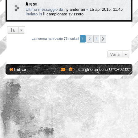
Arosa
Ultimo messaggio da
nylanderfan
«
16 apr 2015, 11:45
Inviato in
Il campionato svizzero
1
2
3
Prossimo
La ricerca ha trovato 73 risultati
Vai a
Indice
Tutti gli orari sono
UTC+02:00