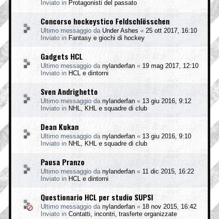
Inviato in
Protagonisti del passato
Concorso hockeystico Feldschlösschen
Ultimo messaggio da
Under Ashes
«
25 ott 2017, 16:10
Inviato in
Fantasy e giochi di hockey
Gadgets HCL
Ultimo messaggio da
nylanderfan
«
19 mag 2017, 12:10
Inviato in
HCL e dintorni
Sven Andrighetto
Ultimo messaggio da
nylanderfan
«
13 giu 2016, 9:12
Inviato in
NHL, KHL e squadre di club
Dean Kukan
Ultimo messaggio da
nylanderfan
«
13 giu 2016, 9:10
Inviato in
NHL, KHL e squadre di club
Pausa Pranzo
Ultimo messaggio da
nylanderfan
«
11 dic 2015, 16:22
Inviato in
HCL e dintorni
Questionario HCL per studio SUPSI
Ultimo messaggio da
nylanderfan
«
18 nov 2015, 16:42
Inviato in
Contatti, incontri, trasferte organizzate