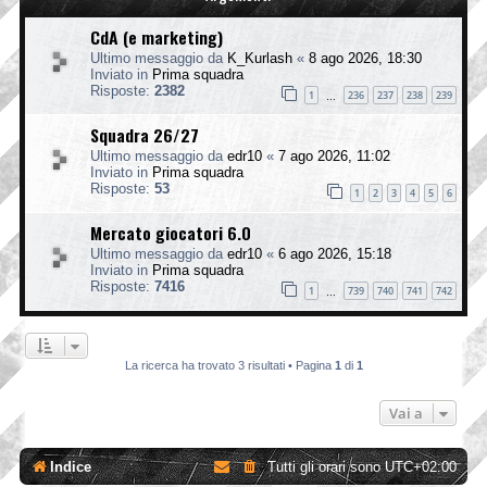
CdA (e marketing)
Ultimo messaggio da
K_Kurlash
«
8 ago 2026, 18:30
Inviato in
Prima squadra
Risposte:
2382
1
236
237
238
239
…
Squadra 26/27
Ultimo messaggio da
edr10
«
7 ago 2026, 11:02
Inviato in
Prima squadra
Risposte:
53
1
2
3
4
5
6
Mercato giocatori 6.0
Ultimo messaggio da
edr10
«
6 ago 2026, 15:18
Inviato in
Prima squadra
Risposte:
7416
1
739
740
741
742
…
La ricerca ha trovato 3 risultati • Pagina
1
di
1
Vai a
Indice
Tutti gli orari sono
UTC+02:00