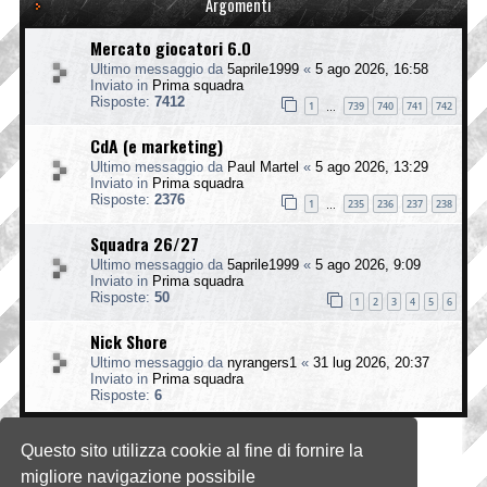
Argomenti
Mercato giocatori 6.0
Ultimo messaggio da
5aprile1999
«
5 ago 2026, 16:58
Inviato in
Prima squadra
Risposte:
7412
1
739
740
741
742
…
CdA (e marketing)
Ultimo messaggio da
Paul Martel
«
5 ago 2026, 13:29
Inviato in
Prima squadra
Risposte:
2376
1
235
236
237
238
…
Squadra 26/27
Ultimo messaggio da
5aprile1999
«
5 ago 2026, 9:09
Inviato in
Prima squadra
Risposte:
50
1
2
3
4
5
6
Nick Shore
Ultimo messaggio da
nyrangers1
«
31 lug 2026, 20:37
Inviato in
Prima squadra
Risposte:
6
Questo sito utilizza cookie al fine di fornire la
La ricerca ha trovato 4 risultati • Pagina
1
di
1
migliore navigazione possibile