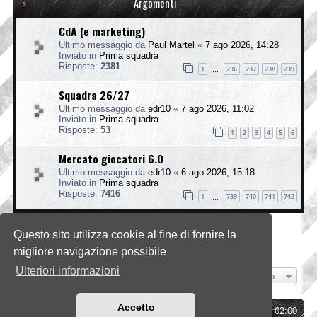
Argomenti
CdA (e marketing)
Ultimo messaggio da
Paul Martel
«
7 ago 2026, 14:28
Inviato in
Prima squadra
Risposte:
2381
1
236
237
238
239
…
Squadra 26/27
Ultimo messaggio da
edr10
«
7 ago 2026, 11:02
Inviato in
Prima squadra
Risposte:
53
1
2
3
4
5
6
Mercato giocatori 6.0
Ultimo messaggio da
edr10
«
6 ago 2026, 15:18
Inviato in
Prima squadra
Risposte:
7416
1
739
740
741
742
…
Questo sito utilizza cookie al fine di fornire la
La ricerca ha trovato 3 risultati • Pagina
1
di
1
migliore navigazione possibile
Ulteriori informazioni
Vai a
Accetto
Indice
Tutti gli orari sono
UTC+02:00