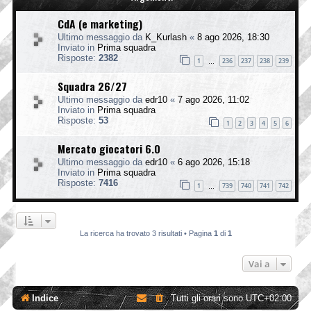
CdA (e marketing)
Ultimo messaggio da
K_Kurlash
«
8 ago 2026, 18:30
Inviato in
Prima squadra
Risposte:
2382
1
236
237
238
239
…
Squadra 26/27
Ultimo messaggio da
edr10
«
7 ago 2026, 11:02
Inviato in
Prima squadra
Risposte:
53
1
2
3
4
5
6
Mercato giocatori 6.0
Ultimo messaggio da
edr10
«
6 ago 2026, 15:18
Inviato in
Prima squadra
Risposte:
7416
1
739
740
741
742
…
La ricerca ha trovato 3 risultati • Pagina
1
di
1
Vai a
Indice
Tutti gli orari sono
UTC+02:00