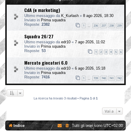
CdA (e marketing)
Ultimo messaggio da
K_Kurlash
«
8 ago 2026, 18:30
Inviato in
Prima squadra
Risposte:
2382
1
236
237
238
239
…
Squadra 26/27
Ultimo messaggio da
edr10
«
7 ago 2026, 11:02
Inviato in
Prima squadra
Risposte:
53
1
2
3
4
5
6
Mercato giocatori 6.0
Ultimo messaggio da
edr10
«
6 ago 2026, 15:18
Inviato in
Prima squadra
Risposte:
7416
1
739
740
741
742
…
La ricerca ha trovato 3 risultati • Pagina
1
di
1
Vai a
Indice
Tutti gli orari sono
UTC+02:00