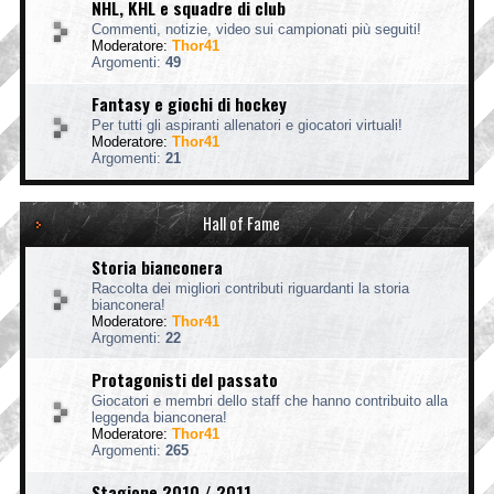
NHL, KHL e squadre di club
Commenti, notizie, video sui campionati più seguiti!
Moderatore:
Thor41
Argomenti:
49
Fantasy e giochi di hockey
Per tutti gli aspiranti allenatori e giocatori virtuali!
Moderatore:
Thor41
Argomenti:
21
Hall of Fame
Storia bianconera
Raccolta dei migliori contributi riguardanti la storia
bianconera!
Moderatore:
Thor41
Argomenti:
22
Protagonisti del passato
Giocatori e membri dello staff che hanno contribuito alla
leggenda bianconera!
Moderatore:
Thor41
Argomenti:
265
Stagione 2010 / 2011