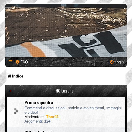
FAQ
Login
Indice
HC Lugano
Prima squadra
Commenti e discussioni, notizie e avvenimenti, immagini
e video!
Moderatore:
Thor41
Argomenti:
124