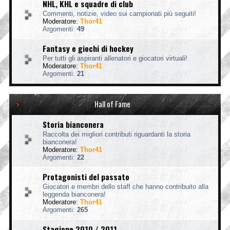
NHL, KHL e squadre di club
Commenti, notizie, video sui campionati più seguiti!
Moderatore:
Thor41
Argomenti:
49
Fantasy e giochi di hockey
Per tutti gli aspiranti allenatori e giocatori virtuali!
Moderatore:
Thor41
Argomenti:
21
Hall of Fame
Storia bianconera
Raccolta dei migliori contributi riguardanti la storia
bianconera!
Moderatore:
Thor41
Argomenti:
22
Protagonisti del passato
Giocatori e membri dello staff che hanno contribuito alla
leggenda bianconera!
Moderatore:
Thor41
Argomenti:
265
Stagione 2010 / 2011