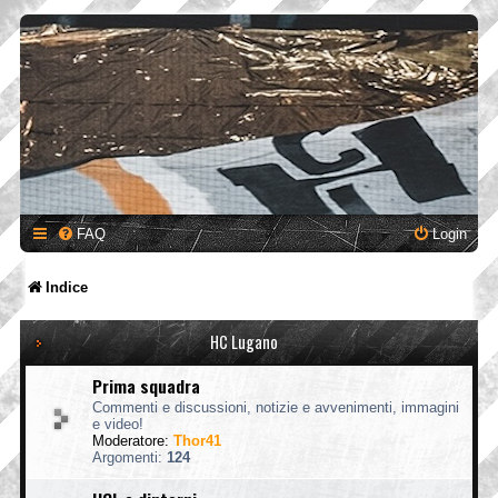
FAQ
Login
Indice
HC Lugano
Prima squadra
Commenti e discussioni, notizie e avvenimenti, immagini
e video!
Moderatore:
Thor41
Argomenti:
124