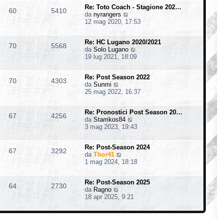
i
m
s
o
Re: Toto Coach - Stagione 202…
u
o
60
5410
a
V
da
nyrangers
l
m
g
e
12 mag 2020, 17:53
t
e
g
d
i
s
i
i
m
s
o
Re: HC Lugano 2020/2021
u
o
70
5568
a
V
da
Solo Lugano
l
m
g
e
19 lug 2021, 18:09
t
e
g
d
i
s
i
i
m
s
o
Re: Post Season 2022
u
o
70
4303
a
V
da
Sunmi
l
m
g
e
25 mag 2022, 16:37
t
e
g
d
i
s
i
i
m
s
o
Re: Pronostici Post Season 20…
u
o
67
4256
a
V
da
Stamkos84
l
m
g
e
3 mag 2023, 19:43
t
e
g
d
i
s
i
i
m
s
o
Re: Post-Season 2024
u
o
67
3292
a
V
da
Thor41
l
m
g
e
1 mag 2024, 18:18
t
e
g
d
i
s
i
i
m
s
o
Re: Post-Season 2025
u
o
64
2730
a
V
da
Ragno
l
m
g
e
18 apr 2025, 9:21
t
e
g
d
i
s
i
i
m
s
o