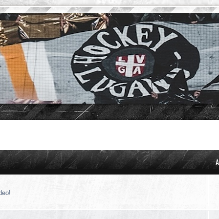
A
deo!