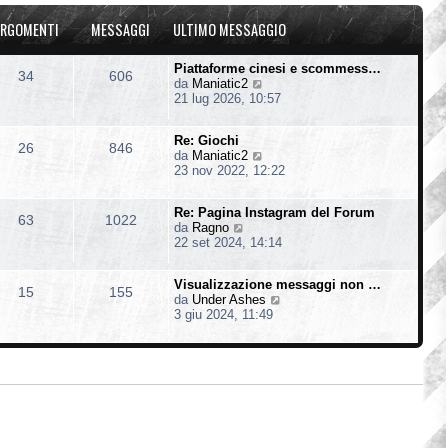
u
o
a
l
m
g
RGOMENTI
MESSAGGI
ULTIMO MESSAGGIO
t
e
g
i
s
i
m
s
o
Piattaforme cinesi e scommess…
34
606
o
a
V
da
Maniatic2
m
g
e
21 lug 2026, 10:57
e
g
d
s
i
i
s
o
Re: Giochi
u
26
846
a
V
da
Maniatic2
l
g
e
23 nov 2022, 12:22
t
g
d
i
i
i
m
o
Re: Pagina Instagram del Forum
u
o
63
1022
V
da
Ragno
l
m
e
22 set 2024, 14:14
t
e
d
i
s
i
m
s
Visualizzazione messaggi non …
u
o
15
155
a
V
da
Under Ashes
l
m
g
e
3 giu 2024, 11:49
t
e
g
d
i
s
i
i
m
s
o
u
o
a
l
m
g
t
e
g
i
s
i
m
s
o
o
a