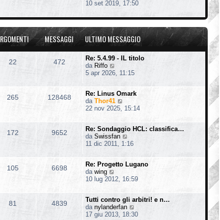
e
10 set 2019, 17:50
t
e
g
d
i
s
i
i
m
s
o
u
o
a
l
m
g
RGOMENTI
MESSAGGI
ULTIMO MESSAGGIO
t
e
g
i
s
i
m
s
o
Re: 5.4.99 - IL titolo
22
472
o
a
V
da
Riffo
m
g
e
5 apr 2026, 11:15
e
g
d
s
i
i
s
o
Re: Linus Omark
u
265
128468
a
V
da
Thor41
l
g
e
22 nov 2025, 15:14
t
g
d
i
i
i
m
o
Re: Sondaggio HCL: classifica…
u
o
172
9652
V
da
Swissfan
l
m
e
11 dic 2011, 1:16
t
e
d
i
s
i
m
s
Re: Progetto Lugano
u
o
105
6698
a
V
da
wing
l
m
g
e
10 lug 2012, 16:59
t
e
g
d
i
s
i
i
m
s
o
Tutti contro gli arbitri! e n…
u
o
81
4839
a
V
da
nylanderfan
l
m
g
e
17 giu 2013, 18:30
t
e
g