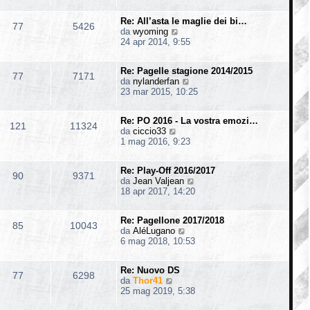
d
i
s
i
i
m
s
o
Re: All’asta le maglie dei bi…
u
o
77
5426
a
V
da
wyoming
l
m
g
e
24 apr 2014, 9:55
t
e
g
d
i
s
i
i
m
s
o
Re: Pagelle stagione 2014/2015
u
o
77
7171
a
V
da
nylanderfan
l
m
g
e
23 mar 2015, 10:25
t
e
g
d
i
s
i
i
m
s
o
Re: PO 2016 - La vostra emozi…
u
o
121
11324
a
V
da
ciccio33
l
m
g
e
1 mag 2016, 9:23
t
e
g
d
i
s
i
i
m
s
o
Re: Play-Off 2016/2017
u
o
90
9371
a
V
da
Jean Valjean
l
m
g
e
18 apr 2017, 14:20
t
e
g
d
i
s
i
i
m
s
o
Re: Pagellone 2017/2018
u
o
85
10043
a
V
da
AléLugano
l
m
g
e
6 mag 2018, 10:53
t
e
g
d
i
s
i
i
m
s
o
Re: Nuovo DS
u
o
77
6298
a
V
da
Thor41
l
m
g
e
25 mag 2019, 5:38
t
e
g
d
i
s
i