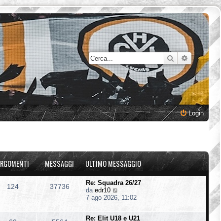
Cerca
Ricerca a
Login
RGOMENTI
MESSAGGI
ULTIMO MESSAGGIO
Re: Squadra 26/27
124
37736
V
da
edr10
e
7 ago 2026, 11:02
d
i
Re: Elit U18 e U21
u