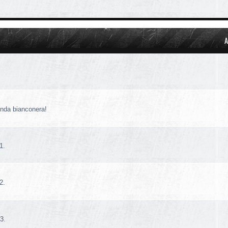
A
!
enda bianconera!
1.
2.
3.