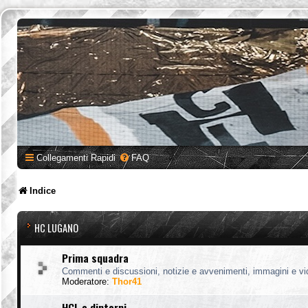
Collegamenti Rapidi
FAQ
Indice
HC LUGANO
Prima squadra
Commenti e discussioni, notizie e avvenimenti, immagini e vi
Moderatore:
Thor41
HCL e dintorni