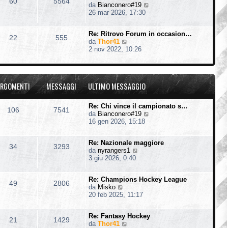
60
5564
V
da
Bianconero#19
l
e
26 mar 2026, 17:30
t
d
i
i
m
Re: Ritrovo Forum in occasion…
u
o
22
555
V
da
Thor41
l
m
e
2 nov 2022, 10:26
t
e
d
i
s
i
m
s
u
o
a
l
m
g
RGOMENTI
MESSAGGI
ULTIMO MESSAGGIO
t
e
g
i
s
i
m
s
o
Re: Chi vince il campionato s…
106
7541
o
a
V
da
Bianconero#19
m
g
e
16 gen 2026, 15:18
e
g
d
s
i
i
s
o
Re: Nazionale maggiore
u
34
3293
a
V
da
nyrangers1
l
g
e
3 giu 2026, 0:40
t
g
d
i
i
i
m
o
Re: Champions Hockey League
u
o
49
2806
V
da
Misko
l
m
e
20 feb 2025, 11:17
t
e
d
i
s
i
m
s
Re: Fantasy Hockey
u
o
21
1429
a
V
da
Thor41
l
m
g