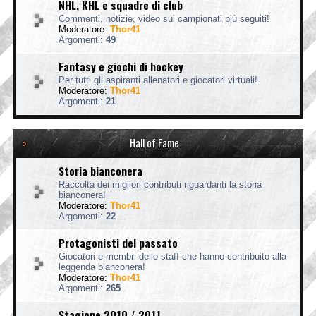
NHL, KHL e squadre di club
Commenti, notizie, video sui campionati più seguiti!
Moderatore:
Thor41
Argomenti:
49
Fantasy e giochi di hockey
Per tutti gli aspiranti allenatori e giocatori virtuali!
Moderatore:
Thor41
Argomenti:
21
Hall of Fame
Storia bianconera
Raccolta dei migliori contributi riguardanti la storia
bianconera!
Moderatore:
Thor41
Argomenti:
22
Protagonisti del passato
Giocatori e membri dello staff che hanno contribuito alla
leggenda bianconera!
Moderatore:
Thor41
Argomenti:
265
Stagione 2010 / 2011