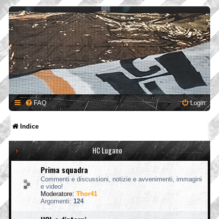
FAQ
Login
Indice
HC Lugano
Prima squadra
Commenti e discussioni, notizie e avvenimenti, immagini
e video!
Moderatore:
Thor41
Argomenti:
124