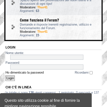
Spazio aperto alle presentazioni dei nuovi utenti e a
discussioni di ogni tipo!
Moderatore:
Thor41
Argomenti:
63
Come funziona il Forum?
Domande e risposte inerenti registrazione, utilizzo e
funzionamento del Forum.
Moderatore:
Thor41
Argomenti:
15
LOGIN
Nome utente:
Password:
Ho dimenticato la password
Ricordami
CHI C’È IN LINEA
In totale ci sono
138
utenti connessi : 1 registrato, 0 nascosti e 137
ospiti (basato sugli utenti attivi negli ultimi 5 minuti)
Questo sito utilizza cookie al fine di fornire la
Record di utenti connessi:
3535
registrato il 2 ago 2026, 5:56
migliore navigazione possibile