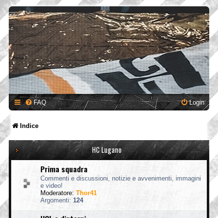
FAQ
Login
Indice
HC Lugano
Prima squadra
Commenti e discussioni, notizie e avvenimenti, immagini
e video!
Moderatore:
Thor41
Argomenti:
124