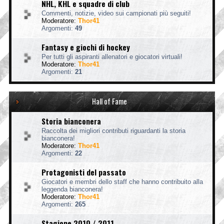
NHL, KHL e squadre di club
Commenti, notizie, video sui campionati più seguiti!
Moderatore:
Thor41
Argomenti:
49
Fantasy e giochi di hockey
Per tutti gli aspiranti allenatori e giocatori virtuali!
Moderatore:
Thor41
Argomenti:
21
Hall of Fame
Storia bianconera
Raccolta dei migliori contributi riguardanti la storia
bianconera!
Moderatore:
Thor41
Argomenti:
22
Protagonisti del passato
Giocatori e membri dello staff che hanno contribuito alla
leggenda bianconera!
Moderatore:
Thor41
Argomenti:
265
Stagione 2010 / 2011