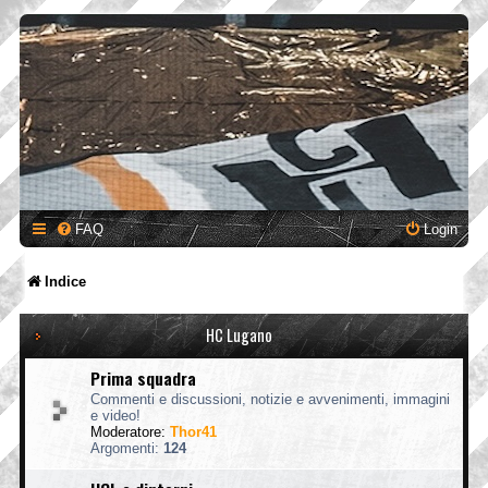
FAQ
Login
Indice
HC Lugano
Prima squadra
Commenti e discussioni, notizie e avvenimenti, immagini
e video!
Moderatore:
Thor41
Argomenti:
124