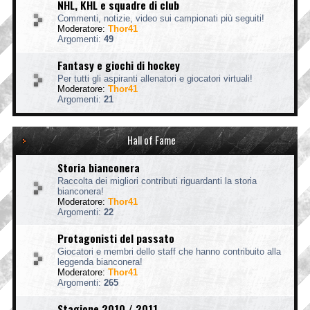
NHL, KHL e squadre di club
Commenti, notizie, video sui campionati più seguiti!
Moderatore:
Thor41
Argomenti:
49
Fantasy e giochi di hockey
Per tutti gli aspiranti allenatori e giocatori virtuali!
Moderatore:
Thor41
Argomenti:
21
Hall of Fame
Storia bianconera
Raccolta dei migliori contributi riguardanti la storia
bianconera!
Moderatore:
Thor41
Argomenti:
22
Protagonisti del passato
Giocatori e membri dello staff che hanno contribuito alla
leggenda bianconera!
Moderatore:
Thor41
Argomenti:
265
Stagione 2010 / 2011