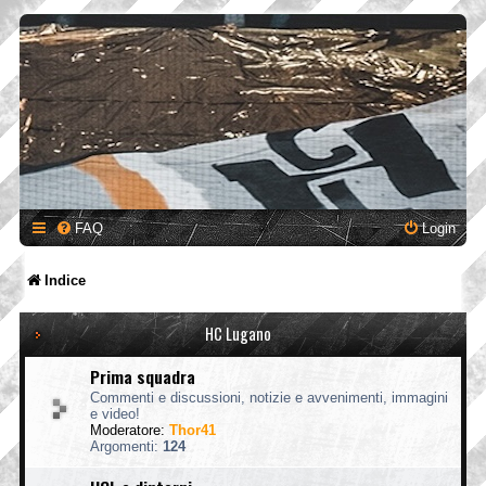
FAQ
Login
Indice
HC Lugano
Prima squadra
Commenti e discussioni, notizie e avvenimenti, immagini
e video!
Moderatore:
Thor41
Argomenti:
124