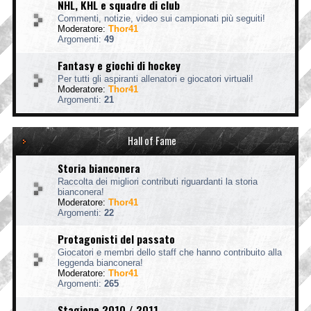
NHL, KHL e squadre di club
Commenti, notizie, video sui campionati più seguiti!
Moderatore:
Thor41
Argomenti:
49
Fantasy e giochi di hockey
Per tutti gli aspiranti allenatori e giocatori virtuali!
Moderatore:
Thor41
Argomenti:
21
Hall of Fame
Storia bianconera
Raccolta dei migliori contributi riguardanti la storia
bianconera!
Moderatore:
Thor41
Argomenti:
22
Protagonisti del passato
Giocatori e membri dello staff che hanno contribuito alla
leggenda bianconera!
Moderatore:
Thor41
Argomenti:
265
Stagione 2010 / 2011