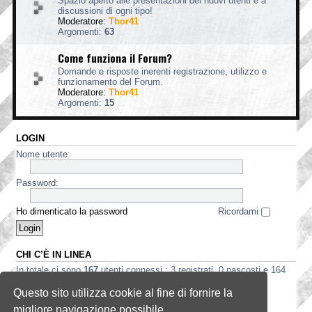
Spazio aperto alle presentazioni dei nuovi utenti e a
discussioni di ogni tipo!
Moderatore:
Thor41
Argomenti:
63
Come funziona il Forum?
Domande e risposte inerenti registrazione, utilizzo e
funzionamento del Forum.
Moderatore:
Thor41
Argomenti:
15
LOGIN
Nome utente:
Password:
Ho dimenticato la password
Ricordami
CHI C’È IN LINEA
In totale ci sono
167
utenti connessi : 3 registrati, 0 nascosti e 164
ospiti (basato sugli utenti attivi negli ultimi 5 minuti)
Questo sito utilizza cookie al fine di fornire la
Record di utenti connessi:
3535
registrato il 2 ago 2026, 5:56
migliore navigazione possibile