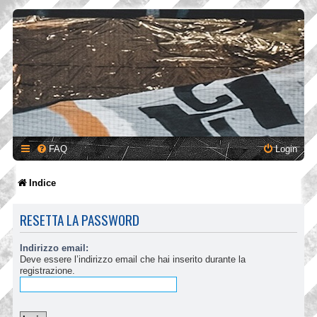
FAQ
Login
Indice
RESETTA LA PASSWORD
Indirizzo email:
Deve essere l’indirizzo email che hai inserito durante la
registrazione.