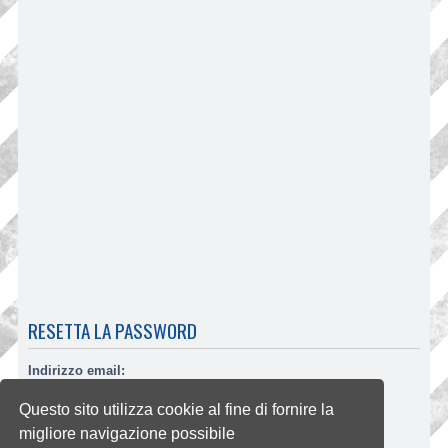
RESETTA LA PASSWORD
Indirizzo email:
Deve essere l’indirizzo email che hai inserito durante la
registrazione.
Questo sito utilizza cookie al fine di fornire la
migliore navigazione possibile