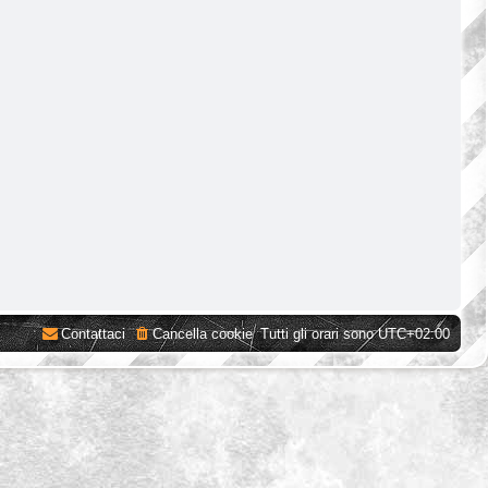
Contattaci
Cancella cookie
Tutti gli orari sono
UTC+02:00