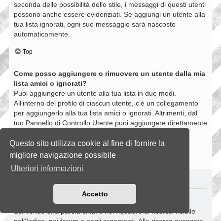
seconda delle possibilità dello stile, i messaggi di questi utenti
possono anche essere evidenziati. Se aggiungi un utente alla
tua lista ignorati, ogni suo messaggio sarà nascosto
automaticamente.
Top
Come posso aggiungere o rimuovere un utente dalla mia
lista amici o ignorati?
Puoi aggiungere un utente alla tua lista in due modi.
All’interno del profilo di ciascun utente, c’è un collegamento
per aggiungerlo alla tua lista amici o ignorati. Altrimenti, dal
tuo Pannello di Controllo Utente puoi aggiungere direttamente
un utente inserendo il suo nome utente. Puoi anche
rimuovere un utente dalla lista dalla stessa pagina.
Questo sito utilizza cookie al fine di fornire la
migliore navigazione possibile
Top
Ulteriori informazioni
RICERCHE NELLA BOARD
Accetto
Come si fanno le ricerche nella Board?
Scrivendo una parola chiave nel riquadro di ricerca visibile
nell’Indice, nei forum e negli argomenti. Alla ricerca avanzata