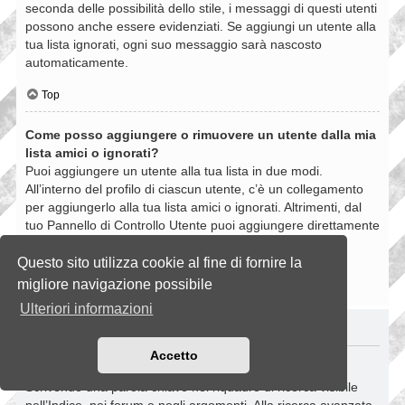
seconda delle possibilità dello stile, i messaggi di questi utenti
possono anche essere evidenziati. Se aggiungi un utente alla
tua lista ignorati, ogni suo messaggio sarà nascosto
automaticamente.
Top
Come posso aggiungere o rimuovere un utente dalla mia
lista amici o ignorati?
Puoi aggiungere un utente alla tua lista in due modi.
All’interno del profilo di ciascun utente, c’è un collegamento
per aggiungerlo alla tua lista amici o ignorati. Altrimenti, dal
tuo Pannello di Controllo Utente puoi aggiungere direttamente
un utente inserendo il suo nome utente. Puoi anche
rimuovere un utente dalla lista dalla stessa pagina.
Questo sito utilizza cookie al fine di fornire la
migliore navigazione possibile
Top
Ulteriori informazioni
RICERCHE NELLA BOARD
Accetto
Come si fanno le ricerche nella Board?
Scrivendo una parola chiave nel riquadro di ricerca visibile
nell’Indice, nei forum e negli argomenti. Alla ricerca avanzata