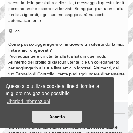
seconda delle possibilità dello stile, i messaggi di questi utenti
possono anche essere evidenziati. Se aggiungi un utente alla
tua lista ignorati, ogni suo messaggio sarà nascosto
automaticamente.
Top
Come posso aggiungere o rimuovere un utente dalla mia
lista amici o ignorati?
Puoi aggiungere un utente alla tua lista in due modi.
All’interno del profilo di ciascun utente, c’è un collegamento
per aggiungerlo alla tua lista amici o ignorati. Altrimenti, dal
tuo Pannello di Controllo Utente puoi aggiungere direttamente
un utente inserendo il suo nome utente. Puoi anche
rimuovere un utente dalla lista dalla stessa pagina.
Questo sito utilizza cookie al fine di fornire la
migliore navigazione possibile
Top
Ulteriori informazioni
RICERCHE NELLA BOARD
Accetto
Come si fanno le ricerche nella Board?
Scrivendo una parola chiave nel riquadro di ricerca visibile
nell’Indice, nei forum e negli argomenti. Alla ricerca avanzata