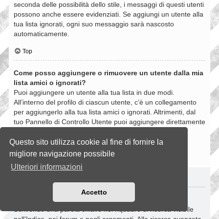
seconda delle possibilità dello stile, i messaggi di questi utenti
possono anche essere evidenziati. Se aggiungi un utente alla
tua lista ignorati, ogni suo messaggio sarà nascosto
automaticamente.
Top
Come posso aggiungere o rimuovere un utente dalla mia
lista amici o ignorati?
Puoi aggiungere un utente alla tua lista in due modi.
All’interno del profilo di ciascun utente, c’è un collegamento
per aggiungerlo alla tua lista amici o ignorati. Altrimenti, dal
tuo Pannello di Controllo Utente puoi aggiungere direttamente
un utente inserendo il suo nome utente. Puoi anche
rimuovere un utente dalla lista dalla stessa pagina.
Questo sito utilizza cookie al fine di fornire la
migliore navigazione possibile
Top
Ulteriori informazioni
RICERCHE NELLA BOARD
Accetto
Come si fanno le ricerche nella Board?
Scrivendo una parola chiave nel riquadro di ricerca visibile
nell’Indice, nei forum e negli argomenti. Alla ricerca avanzata