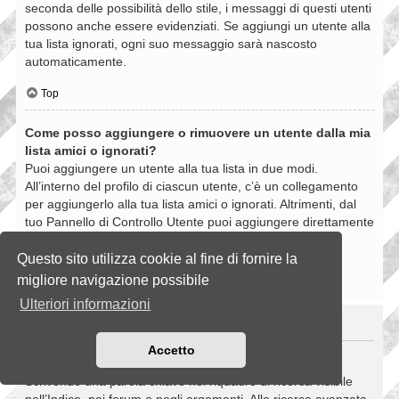
seconda delle possibilità dello stile, i messaggi di questi utenti
possono anche essere evidenziati. Se aggiungi un utente alla
tua lista ignorati, ogni suo messaggio sarà nascosto
automaticamente.
Top
Come posso aggiungere o rimuovere un utente dalla mia
lista amici o ignorati?
Puoi aggiungere un utente alla tua lista in due modi.
All’interno del profilo di ciascun utente, c’è un collegamento
per aggiungerlo alla tua lista amici o ignorati. Altrimenti, dal
tuo Pannello di Controllo Utente puoi aggiungere direttamente
un utente inserendo il suo nome utente. Puoi anche
rimuovere un utente dalla lista dalla stessa pagina.
Questo sito utilizza cookie al fine di fornire la
migliore navigazione possibile
Top
Ulteriori informazioni
RICERCHE NELLA BOARD
Accetto
Come si fanno le ricerche nella Board?
Scrivendo una parola chiave nel riquadro di ricerca visibile
nell’Indice, nei forum e negli argomenti. Alla ricerca avanzata