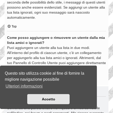
seconda delle possibilità dello stile, i messaggi di questi utenti
possono anche essere evidenziati. Se aggiungi un utente alla
tua lista ignorati, ogni suo messaggio sarà nascosto
automaticamente.
Top
Come posso aggiungere o rimuovere un utente dalla mia
lista amici o ignorati?
Puoi aggiungere un utente alla tua lista in due modi.
All’interno del profilo di ciascun utente, c’è un collegamento
per aggiungerlo alla tua lista amici o ignorati. Altrimenti, dal
tuo Pannello di Controllo Utente puoi aggiungere direttamente
un utente inserendo il suo nome utente. Puoi anche
rimuovere un utente dalla lista dalla stessa pagina.
Questo sito utilizza cookie al fine di fornire la
migliore navigazione possibile
Top
Ulteriori informazioni
RICERCHE NELLA BOARD
Accetto
Come si fanno le ricerche nella Board?
Scrivendo una parola chiave nel riquadro di ricerca visibile
nell’Indice, nei forum e negli argomenti. Alla ricerca avanzata