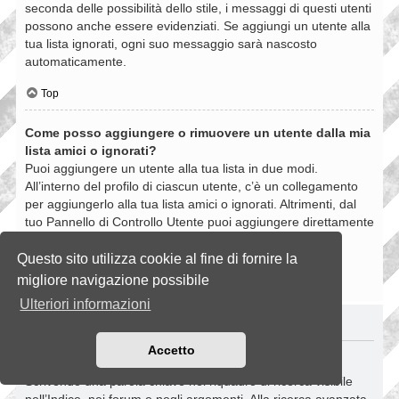
seconda delle possibilità dello stile, i messaggi di questi utenti
possono anche essere evidenziati. Se aggiungi un utente alla
tua lista ignorati, ogni suo messaggio sarà nascosto
automaticamente.
Top
Come posso aggiungere o rimuovere un utente dalla mia
lista amici o ignorati?
Puoi aggiungere un utente alla tua lista in due modi.
All’interno del profilo di ciascun utente, c’è un collegamento
per aggiungerlo alla tua lista amici o ignorati. Altrimenti, dal
tuo Pannello di Controllo Utente puoi aggiungere direttamente
un utente inserendo il suo nome utente. Puoi anche
rimuovere un utente dalla lista dalla stessa pagina.
Questo sito utilizza cookie al fine di fornire la
migliore navigazione possibile
Top
Ulteriori informazioni
RICERCHE NELLA BOARD
Accetto
Come si fanno le ricerche nella Board?
Scrivendo una parola chiave nel riquadro di ricerca visibile
nell’Indice, nei forum e negli argomenti. Alla ricerca avanzata