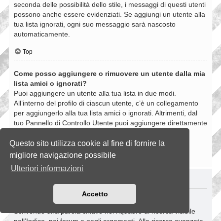
seconda delle possibilità dello stile, i messaggi di questi utenti
possono anche essere evidenziati. Se aggiungi un utente alla
tua lista ignorati, ogni suo messaggio sarà nascosto
automaticamente.
Top
Come posso aggiungere o rimuovere un utente dalla mia
lista amici o ignorati?
Puoi aggiungere un utente alla tua lista in due modi.
All’interno del profilo di ciascun utente, c’è un collegamento
per aggiungerlo alla tua lista amici o ignorati. Altrimenti, dal
tuo Pannello di Controllo Utente puoi aggiungere direttamente
un utente inserendo il suo nome utente. Puoi anche
rimuovere un utente dalla lista dalla stessa pagina.
Questo sito utilizza cookie al fine di fornire la
migliore navigazione possibile
Top
Ulteriori informazioni
RICERCHE NELLA BOARD
Accetto
Come si fanno le ricerche nella Board?
Scrivendo una parola chiave nel riquadro di ricerca visibile
nell’Indice, nei forum e negli argomenti. Alla ricerca avanzata