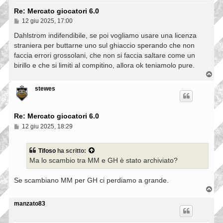
Re: Mercato giocatori 6.0
M
12 giu 2025, 17:00
e
s
Dahlstrom indifendibile, se poi vogliamo usare una licenza
s
straniera per buttarne uno sul ghiaccio sperando che non
a
faccia errori grossolani, che non si faccia saltare come un
g
g
birillo e che si limiti al compitino, allora ok teniamolo pure.
i
T
o
o
p
stewes
Re: Mercato giocatori 6.0
M
12 giu 2025, 18:29
e
s
s
Tifoso
ha scritto:
a
Ma lo scambio tra MM e GH è stato archiviato?
g
g
i
Se scambiano MM per GH ci perdiamo a grande.
o
T
o
p
manzato83