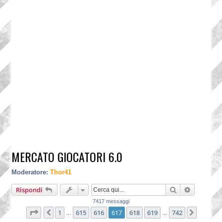
MERCATO GIOCATORI 6.0
Moderatore:
Thor41
Cerca
Ricerca a
Rispondi
7417 messaggi
Pagina
617
di
742
1
615
616
617
618
619
742
Precedente
Prossi
…
…