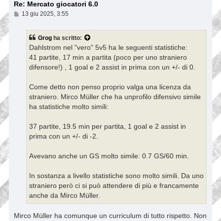
Re: Mercato giocatori 6.0
M
13 giu 2025, 3:55
e
s
s
Grog
ha scritto:
a
Dahlstrom nel "vero" 5v5 ha le seguenti statistiche:
g
g
41 partite, 17 min a partita (poco per uno straniero
i
difensore!) , 1 goal e 2 assist in prima con un +/- di 0.
o
Come detto non penso proprio valga una licenza da
straniero. Mirco Müller che ha unprofilo difensivo simile
ha statistiche molto simili:
37 partite, 19.5 min per partita, 1 goal e 2 assist in
prima con un +/- di -2.
Avevano anche un GS molto simile: 0.7 GS/60 min.
In sostanza a livello statistiche sono molto simili. Da uno
straniero però ci si può attendere di più e francamente
anche da Mirco Müller.
Mirco Müller ha comunque un curriculum di tutto rispetto. Non