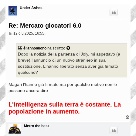
Under Ashes
Re: Mercato giocatori 6.0
M
12 giu 2025, 16:55
e
s
s
èl'annobuono
ha scritto:
a
Dopo la notizia della partenza di Joly, mi aspettavo (a
g
g
breve) l'annuncio di un nuovo straniero in sua
i
sostituzione. L'hanno liberato senza aver già firmato
o
qualcuno?
Magari l'hanno già firmato ma per qualche motivo non lo
possono ancora dire.
L'intelligenza sulla terra è costante. La
popolazione in aumento.
T
o
p
Metro the best