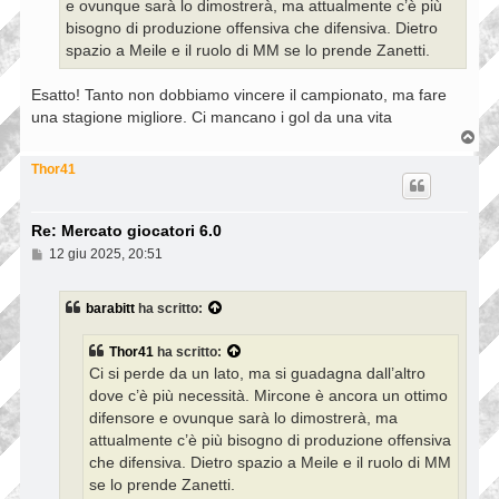
e ovunque sarà lo dimostrerà, ma attualmente c’è più
o
bisogno di produzione offensiva che difensiva. Dietro
spazio a Meile e il ruolo di MM se lo prende Zanetti.
Esatto! Tanto non dobbiamo vincere il campionato, ma fare
una stagione migliore. Ci mancano i gol da una vita
T
o
p
Thor41
Re: Mercato giocatori 6.0
M
12 giu 2025, 20:51
e
s
s
barabitt
ha scritto:
a
g
g
Thor41
ha scritto:
i
Ci si perde da un lato, ma si guadagna dall’altro
o
dove c’è più necessità. Mircone è ancora un ottimo
difensore e ovunque sarà lo dimostrerà, ma
attualmente c’è più bisogno di produzione offensiva
che difensiva. Dietro spazio a Meile e il ruolo di MM
se lo prende Zanetti.