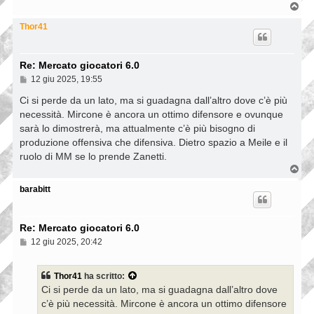
T
o
p
Thor41
Re: Mercato giocatori 6.0
M
12 giu 2025, 19:55
e
s
Ci si perde da un lato, ma si guadagna dall’altro dove c’è più
s
necessità. Mircone è ancora un ottimo difensore e ovunque
a
sarà lo dimostrerà, ma attualmente c’è più bisogno di
g
g
produzione offensiva che difensiva. Dietro spazio a Meile e il
i
ruolo di MM se lo prende Zanetti.
o
T
o
p
barabitt
Re: Mercato giocatori 6.0
M
12 giu 2025, 20:42
e
s
s
Thor41
ha scritto:
a
Ci si perde da un lato, ma si guadagna dall’altro dove
g
g
c’è più necessità. Mircone è ancora un ottimo difensore
i