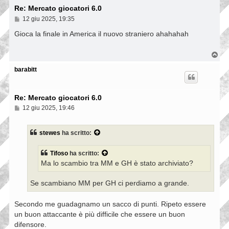
Re: Mercato giocatori 6.0
M
12 giu 2025, 19:35
e
s
Gioca la finale in America il nuovo straniero ahahahah
s
a
g
T
g
o
i
p
barabitt
o
Re: Mercato giocatori 6.0
M
12 giu 2025, 19:46
e
s
s
stewes
ha scritto:
a
g
g
Tifoso
ha scritto:
i
Ma lo scambio tra MM e GH è stato archiviato?
o
Se scambiano MM per GH ci perdiamo a grande.
Secondo me guadagnamo un sacco di punti. Ripeto essere
un buon attaccante è più difficile che essere un buon
difensore.