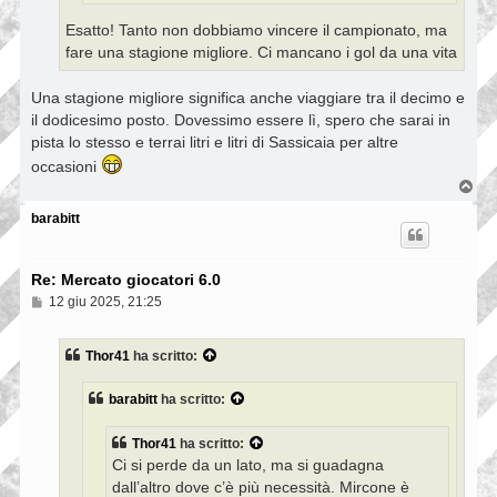
Esatto! Tanto non dobbiamo vincere il campionato, ma
fare una stagione migliore. Ci mancano i gol da una vita
Una stagione migliore significa anche viaggiare tra il decimo e
il dodicesimo posto. Dovessimo essere lì, spero che sarai in
pista lo stesso e terrai litri e litri di Sassicaia per altre
occasioni
T
o
p
barabitt
Re: Mercato giocatori 6.0
M
12 giu 2025, 21:25
e
s
s
Thor41
ha scritto:
a
g
g
barabitt
ha scritto:
i
o
Thor41
ha scritto:
Ci si perde da un lato, ma si guadagna
dall’altro dove c’è più necessità. Mircone è