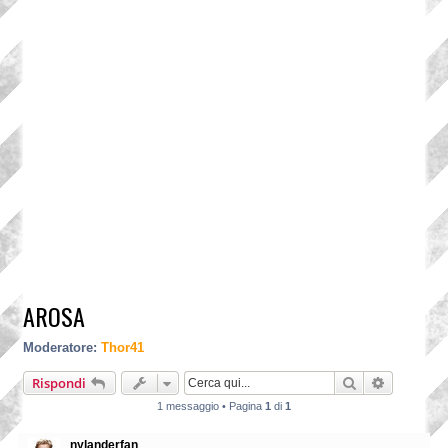
AROSA
Moderatore:
Thor41
Cerca
Ricerca a
Rispondi
1 messaggio • Pagina
1
di
1
nylanderfan