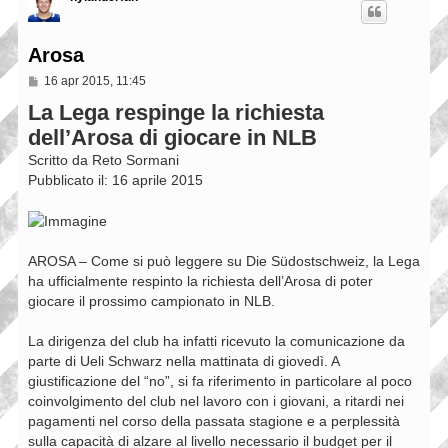
Arosa
M
16 apr 2015, 11:45
e
La Lega respinge la richiesta
s
s
dell’Arosa di giocare in NLB
a
g
Scritto da Reto Sormani
g
i
Pubblicato il: 16 aprile 2015
o
AROSA – Come si può leggere su Die Südostschweiz, la Lega
ha ufficialmente respinto la richiesta dell’Arosa di poter
giocare il prossimo campionato in NLB.
La dirigenza del club ha infatti ricevuto la comunicazione da
parte di Ueli Schwarz nella mattinata di giovedì. A
giustificazione del “no”, si fa riferimento in particolare al poco
coinvolgimento del club nel lavoro con i giovani, a ritardi nei
pagamenti nel corso della passata stagione e a perplessità
sulla capacità di alzare al livello necessario il budget per il