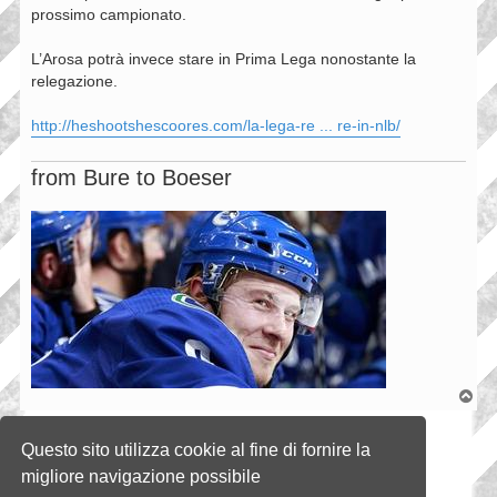
prossimo campionato.
L’Arosa potrà invece stare in Prima Lega nonostante la
relegazione.
http://heshootshescoores.com/la-lega-re ... re-in-nlb/
from Bure to Boeser
T
o
p
Rispondi
Questo sito utilizza cookie al fine di fornire la
1 messaggio • Pagina
1
di
1
migliore navigazione possibile