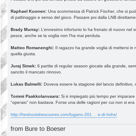
Raphael Kuonen:
Una scommessa di Patrick Fischer, che si può 
di pattinaggio e senso del gioco. Passare poi dalla LNB direttam
Brady Murray:
L’ennesimo infortunio lo ha frenato di nuovo nel su
pesce, anche se la voglia non l’ha mai perduta.
Matteo Romanenghi:
Il ragazzo ha grande voglia di mettersi in
quella giusta.
Juraj Simek:
6 partite di regular season giocate alla grande, se
sancito il mancato rinnovo.
Lukas Balmelli:
Doveva essere la stagione del lancio definitivo, m
Tommi Paakkolanvaara:
Si è impiegato più tempo per imparare 
“operaio” non bastava. Forse una delle ragioni per cui non si era
http://heshootshescoores.com/lugano-201 ... e-di-hshs/
from Bure to Boeser