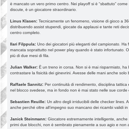
è mancato un vero primo centro. Nei playoff si è “sbattuto” come 
discute, è un giocatore straordinario.
Linus Klasen:
Tecnicamente un fenomeno, visione di gioco a 360°, 
distribuendo assist stupendi, giocate da applausi e tante reti decis
centro completo.
Ilari Filppula:
Uno dei giocatori più eleganti del campionato. Ha fa
mancata soprattutto nel power play quando è stato infortunato. O
più di due mesi di fila.
Julian Walker:
È un treno in corsa. Non si è mai risparmiato, ha l
contrastare la fisicità dei ginevrini. Avesse delle mani anche sol
Raffaele Sannitz:
Per continuità di rendimento, disciplina tattica
nel blocco svedese, ma in fondo non è mai stato nelle sue corde 
Sebastien Reuille:
Un altro degli irriducibili delle checker lines.
anche perché oltre all’impegno suo mancano dei ricambi validi in q
Janick Steinmann:
Giocatore estremamente intelligente, anche s
primi due blocchi, non è sembrato pienamente a suo agio e non a ca