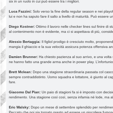
six in un ruolo in cui può essere tra i migliori.
Luca Fazzini:
Solo verso la fine della regular season e nei playof
lui e non ha saputo fare il salto a livello di maturità. Può essere 
Diego Kostner:
Ottimo il lavoro nelle checker lines sul finire di
al contenimento non è evidente, ma ci si aspettava di più, consid
Alessio Bertaggia:
Il figliol prodigo è cresciuto molto, proponend
mangia il ghiaccio e la sua velocità assicura potenza offensiva an
Damien Brunner:
Ha chiesto pazienza al suo arrivo, e una volta 
ne hanno fatto una grande arma anche in power play. L’infortunio n
Brett Mclean:
Dopo una stagione straordinaria passata col casco d
sempre contraddistinto. Uomo squadra e lottatore, è giunto al ca
fare.
Giacomo Dal Pian:
Un paio di stagioni fa si è imposto con decisi
rendimento. Una stagione così così, senza infamia né lode, ma al
Eric Walsky:
Dopo un mese di settembre splendido per rendimento
Peccato che poi sia tornato presto ad essere un giocoliere fumos