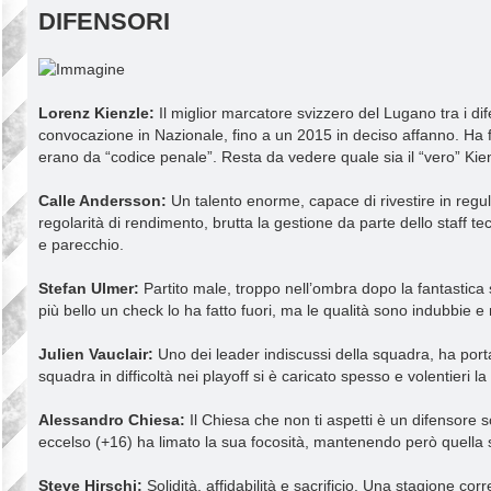
DIFENSORI
Lorenz Kienzle:
Il miglior marcatore svizzero del Lugano tra i di
convocazione in Nazionale, fino a un 2015 in deciso affanno. Ha fa
erano da “codice penale”. Resta da vedere quale sia il “vero” Kie
Calle Andersson:
Un talento enorme, capace di rivestire in regul
regolarità di rendimento, brutta la gestione da parte dello staff te
e parecchio.
Stefan Ulmer:
Partito male, troppo nell’ombra dopo la fantastica 
più bello un check lo ha fatto fuori, ma le qualità sono indubbie e
Julien Vauclair:
Uno dei leader indiscussi della squadra, ha portat
squadra in difficoltà nei playoff si è caricato spesso e volentieri l
Alessandro Chiesa:
Il Chiesa che non ti aspetti è un difensore 
eccelso (+16) ha limato la sua focosità, mantenendo però quella s
Steve Hirschi:
Solidità, affidabilità e sacrificio. Una stagione co