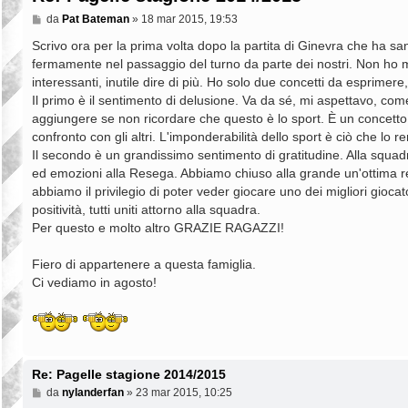
M
da
Pat Bateman
»
18 mar 2015, 19:53
e
s
Scrivo ora per la prima volta dopo la partita di Ginevra che ha san
s
fermamente nel passaggio del turno da parte dei nostri. Non ho mol
a
interessanti, inutile dire di più. Ho solo due concetti da esprime
g
g
Il primo è il sentimento di delusione. Va da sé, mi aspettavo, c
i
aggiungere se non ricordare che questo è lo sport. È un concetto b
o
confronto con gli altri. L'imponderabilità dello sport è ciò che lo
Il secondo è un grandissimo sentimento di gratitudine. Alla squadr
ed emozioni alla Resega. Abbiamo chiuso alla grande un'ottima r
abbiamo il privilegio di poter veder giocare uno dei migliori giocat
positività, tutti uniti attorno alla squadra.
Per questo e molto altro GRAZIE RAGAZZI!
Fiero di appartenere a questa famiglia.
Ci vediamo in agosto!
Re: Pagelle stagione 2014/2015
M
da
nylanderfan
»
23 mar 2015, 10:25
e