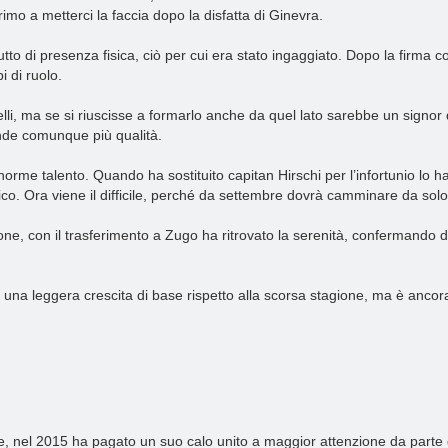
imo a metterci la faccia dopo la disfatta di Ginevra.
o di presenza fisica, ciò per cui era stato ingaggiato. Dopo la firma c
 di ruolo.
elli, ma se si riuscisse a formarlo anche da quel lato sarebbe un signor 
ende comunque più qualità.
orme talento. Quando ha sostituito capitan Hirschi per l’infortunio lo 
cnico. Ora viene il difficile, perché da settembre dovrà camminare da solo
gione, con il trasferimento a Zugo ha ritrovato la serenità, confermand
na leggera crescita di base rispetto alla scorsa stagione, ma è ancora 
bre, nel 2015 ha pagato un suo calo unito a maggior attenzione da parte d