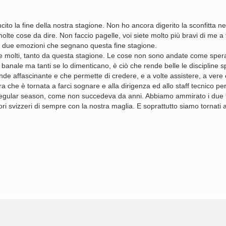
cito la fine della nostra stagione. Non ho ancora digerito la sconfitta n
te cose da dire. Non faccio pagelle, voi siete molto più bravi di me a f
re, due emozioni che segnano questa fine stagione.
ome molti, tanto da questa stagione. Le cose non sono andate come sper
anale ma tanti se lo dimenticano, è ciò che rende belle le discipline sp
 rende affascinante e che permette di credere, e a volte assistere, a vere
a che è tornata a farci sognare e alla dirigenza ed allo staff tecnico pe
egular season, come non succedeva da anni. Abbiamo ammirato i due to
ori svizzeri di sempre con la nostra maglia. E soprattutto siamo tornati a