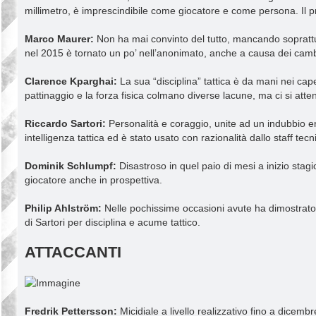
millimetro, è imprescindibile come giocatore e come persona. Il pr
Marco Maurer:
Non ha mai convinto del tutto, mancando soprattutt
nel 2015 è tornato un po’ nell’anonimato, anche a causa dei cambi
Clarence Kparghai:
La sua “disciplina” tattica è da mani nei cap
pattinaggio e la forza fisica colmano diverse lacune, ma ci si att
Riccardo Sartori:
Personalità e coraggio, unite ad un indubbio en
intelligenza tattica ed è stato usato con razionalità dallo staff te
Dominik Schlumpf:
Disastroso in quel paio di mesi a inizio sta
giocatore anche in prospettiva.
Philip Ahlström:
Nelle pochissime occasioni avute ha dimostrato u
di Sartori per disciplina e acume tattico.
ATTACCANTI
Fredrik Pettersson:
Micidiale a livello realizzativo fino a dicem