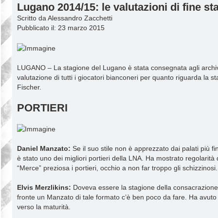
Lugano 2014/15: le valutazioni di fine s
s
s
Scritto da Alessandro Zacchetti
a
g
Pubblicato il: 23 marzo 2015
g
i
o
LUGANO – La stagione del Lugano è stata consegnata agli archivi d
valutazione di tutti i giocatori bianconeri per quanto riguarda la
Fischer.
PORTIERI
Daniel Manzato:
Se il suo stile non è apprezzato dai palati più fi
è stato uno dei migliori portieri della LNA. Ha mostrato regolarit
“Merce” preziosa i portieri, occhio a non far troppo gli schizzinosi.
Elvis Merzlikins:
Doveva essere la stagione della consacrazione, m
fronte un Manzato di tale formato c’è ben poco da fare. Ha avuto
verso la maturità.