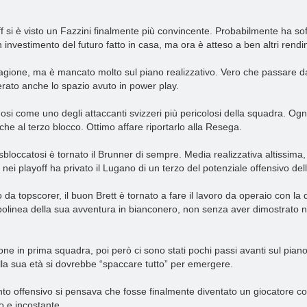
f si è visto un Fazzini finalmente più convincente. Probabilmente ha sof
un investimento del futuro fatto in casa, ma ora è atteso a ben altri rendi
 stagione, ma è mancato molto sul piano realizzativo. Vero che passare da
erato anche lo spazio avuto in power play.
osi come uno degli attaccanti svizzeri più pericolosi della squadra. Ogni
che al terzo blocco. Ottimo affare riportarlo alla Resega.
sbloccatosi è tornato il Brunner di sempre. Media realizzativa altissima,
ei playoff ha privato il Lugano di un terzo del potenziale offensivo del
a topscorer, il buon Brett è tornato a fare il lavoro da operaio con la q
polinea della sua avventura in bianconero, non senza aver dimostrato ne
one in prima squadra, poi però ci sono stati pochi passi avanti sul piano
la sua età si dovrebbe “spaccare tutto” per emergere.
 offensivo si pensava che fosse finalmente diventato un giocatore co
o e incostante.