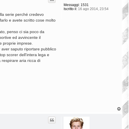
Messaggi:
1531
Iscritto il:
16 ago 2014, 23:54
ella serie perché credevo
arlo e avete scritto cose molto
ato, penso ci sia poco da
ortive ed avvincente il
 e proprie imprese.
r aver saputo riportare pubblico
p scorer dell'intera lega e
 respirare aria ricca di
T
o
p