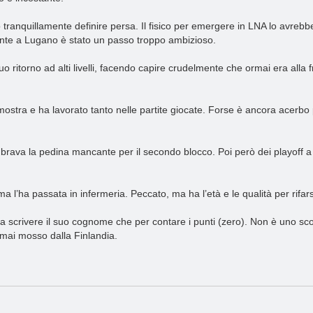
tranquillamente definire persa. Il fisico per emergere in LNA lo avreb
ente a Lugano è stato un passo troppo ambizioso.
o ritorno ad alti livelli, facendo capire crudelmente che ormai era alla 
 mostra e ha lavorato tanto nelle partite giocate. Forse è ancora acerbo
mbrava la pedina mancante per il secondo blocco. Poi però dei playoff a
a l’ha passata in infermeria. Peccato, ma ha l’età e le qualità per rifars
a scrivere il suo cognome che per contare i punti (zero). Non è uno sco
 mai mosso dalla Finlandia.