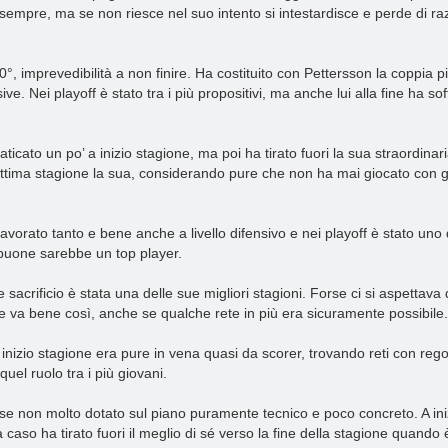
sempre, ma se non riesce nel suo intento si intestardisce e perde di r
imprevedibilità a non finire. Ha costituito con Pettersson la coppia pi
ive. Nei playoff è stato tra i più propositivi, ma anche lui alla fine ha 
ticato un po’ a inizio stagione, ma poi ha tirato fuori la sua straordinar
ttima stagione la sua, considerando pure che non ha mai giocato con gl
avorato tanto e bene anche a livello difensivo e nei playoff è stato uno d
o buone sarebbe un top player.
 e sacrificio è stata una delle sue migliori stagioni. Forse ci si aspettav
e va bene così, anche se qualche rete in più era sicuramente possibile.
 A inizio stagione era pure in vena quasi da scorer, trovando reti con regol
uel ruolo tra i più giovani.
e non molto dotato sul piano puramente tecnico e poco concreto. A iniz
so ha tirato fuori il meglio di sé verso la fine della stagione quando 