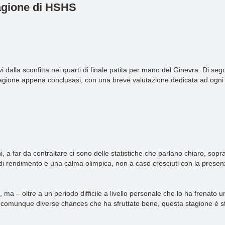
tagione di HSHS
alla sconfitta nei quarti di finale patita per mano del Ginevra. Di seg
 stagione appena conclusasi, con una breve valutazione dedicata ad ogni
ni, a far da contraltare ci sono delle statistiche che parlano chiaro, sop
à di rendimento e una calma olimpica, non a caso cresciuti con la presen
a – oltre a un periodo difficile a livello personale che lo ha frenato un
 comunque diverse chances che ha sfruttato bene, questa stagione è sta