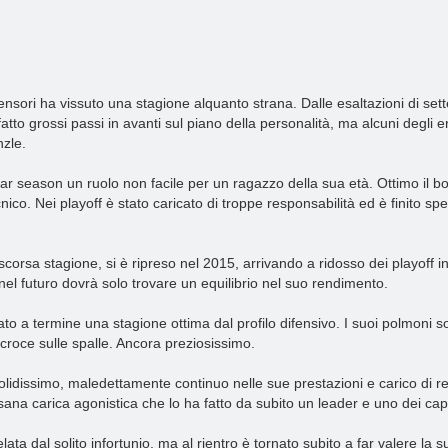
fensori ha vissuto una stagione alquanto strana. Dalle esaltazioni di set
tto grossi passi in avanti sul piano della personalità, ma alcuni degli e
nzle.
ar season un ruolo non facile per un ragazzo della sua età. Ottimo il bott
cnico. Nei playoff è stato caricato di troppe responsabilità ed è finito s
scorsa stagione, si è ripreso nel 2015, arrivando a ridosso dei playoff i
 nel futuro dovrà solo trovare un equilibrio nel suo rendimento.
o a termine una stagione ottima dal profilo difensivo. I suoi polmoni so
a croce sulle spalle. Ancora preziosissimo.
solidissimo, maledettamente continuo nelle sue prestazioni e carico di 
ana carica agonistica che lo ha fatto da subito un leader e uno dei capi
rrelata dal solito infortunio, ma al rientro è tornato subito a far valere l