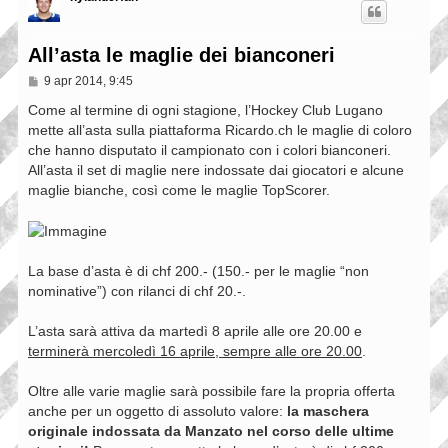
All’asta le maglie dei bianconeri
M
9 apr 2014, 9:45
e
s
Come al termine di ogni stagione, l’Hockey Club Lugano
s
mette all’asta sulla piattaforma Ricardo.ch le maglie di coloro
a
che hanno disputato il campionato con i colori bianconeri.
g
g
All’asta il set di maglie nere indossate dai giocatori e alcune
i
maglie bianche, così come le maglie TopScorer.
o
La base d’asta è di chf 200.- (150.- per le maglie “non
nominative”) con rilanci di chf 20.-.
L’asta sarà attiva da martedì 8 aprile alle ore 20.00 e
terminerà mercoledì 16 aprile, sempre alle ore 20.00
.
Oltre alle varie maglie sarà possibile fare la propria offerta
anche per un oggetto di assoluto valore:
la maschera
originale indossata da Manzato nel corso delle ultime