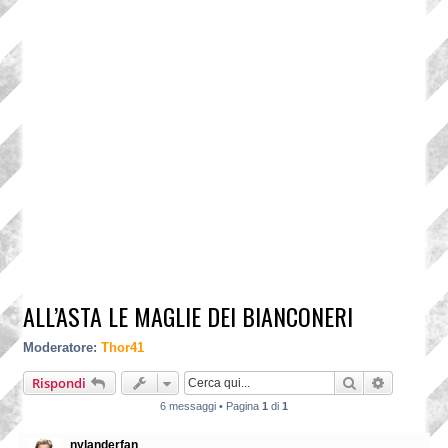
ALL’ASTA LE MAGLIE DEI BIANCONERI
Moderatore:
Thor41
Cerca
Ricerca a
Rispondi
6 messaggi • Pagina
1
di
1
nylanderfan