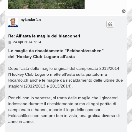
T
o
p
nylanderfan
Re: All’asta le maglie dei bianconeri
M
24 apr 2014, 9:14
e
s
Le maglie da riscaldamento “Feldschlösschen”
s
dell’Hockey Club Lugano all’asta
a
g
g
Dopo l’asta delle maglie originali del campionato 2013/2014,
i
l’Hockey Club Lugano mette all’asta sulla piattaforma
o
Ricardo.ch anche le maglie da riscaldamento delle ultime due
stagioni (2012/2013 e 2013/2014).
Per chi non lo sapesse, si tratta delle maglie che i giocatori
indossano durante il riscaldamento prima di ogni partita di
campionato e hanno, a parte il logo dello sponsor
Feldschlösschen sempre ben in vista, una grafica diversa di
anno in anno.