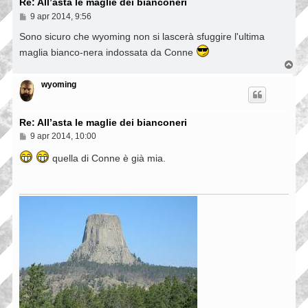
Re: All’asta le maglie dei bianconeri
M
9 apr 2014, 9:56
e
s
Sono sicuro che wyoming non si lascerà sfuggire l'ultima
s
maglia bianco-nera indossata da Conne
a
g
T
g
o
i
p
wyoming
o
Re: All’asta le maglie dei bianconeri
M
9 apr 2014, 10:00
e
s
quella di Conne è già mia.
s
a
g
g
i
o