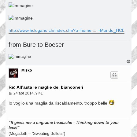
http://www.hclugano.ch/index.cfm?u=home ... =Mondo_HCL
from Bure to Boeser
T
o
p
Misko
Re: All’asta le maglie dei bianconeri
M
24 apr 2014, 9:41
e
s
Io voglio una maglia da riscaldamento, troppo belle
s
a
g
g
“It gives me a migraine headache - Thinking down to your
i
o
level”
(Megadeth – “Sweating Bullets”)