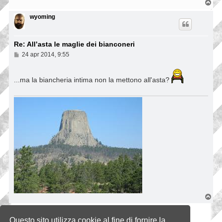
T
o
p
wyoming
Re: All’asta le maglie dei bianconeri
M
24 apr 2014, 9:55
e
s
s
...ma la biancheria intima non la mettono all'asta?
a
g
g
i
o
T
o
p
Rispondi
Questo sito utilizza cookie al fine di fornire la