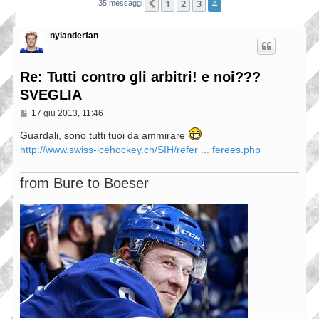
1
2
3
4
Precedente
35 messaggi
nylanderfan
Re: Tutti contro gli arbitri! e noi???
SVEGLIA
M
17 giu 2013, 11:46
e
s
Guardali, sono tutti tuoi da ammirare
s
http://www.swiss-icehockey.ch/SIH/refer ... ferees.php
a
g
g
from Bure to Boeser
i
o