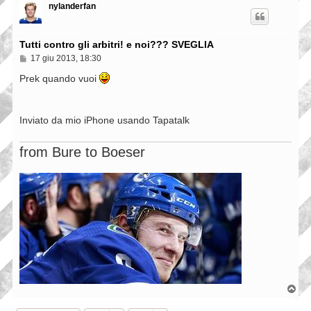
p
nylanderfan
Tutti contro gli arbitri! e noi??? SVEGLIA
M
17 giu 2013, 18:30
e
s
Prek quando vuoi
s
a
g
g
Inviato da mio iPhone usando Tapatalk
i
o
from Bure to Boeser
T
o
p