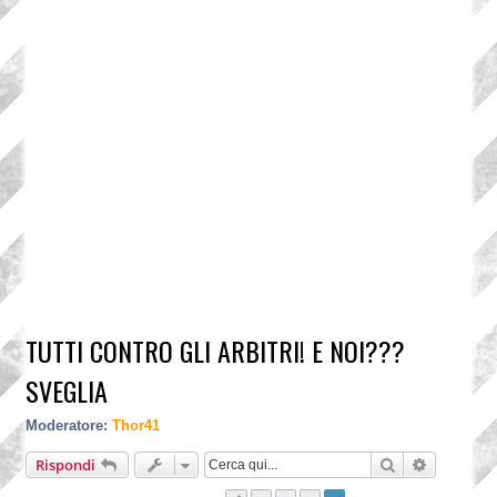
TUTTI CONTRO GLI ARBITRI! E NOI???
SVEGLIA
Moderatore:
Thor41
Cerca
Ricerca a
Rispondi