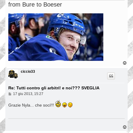
i
from Bure to Boeser
o
T
o
p
ciccio33
Re: Tutti contro gli arbitri! e noi??? SVEGLIA
M
17 giu 2013, 15:27
e
s
Grazie Nyla... che soci!!!
s
a
g
g
i
T
o
o