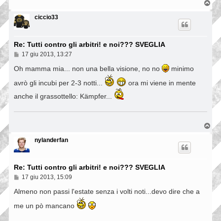
T
o
p
ciccio33
Re: Tutti contro gli arbitri! e noi??? SVEGLIA
M
17 giu 2013, 13:27
e
s
Oh mamma mia... non una bella visione, no no
minimo
s
a
avrò gli incubi per 2-3 notti...
ora mi viene in mente
g
g
anche il grassottello: Kämpfer...
i
o
T
o
p
nylanderfan
Re: Tutti contro gli arbitri! e noi??? SVEGLIA
M
17 giu 2013, 15:09
e
s
Almeno non passi l'estate senza i volti noti...devo dire che a
s
a
me un pò mancano
g
g