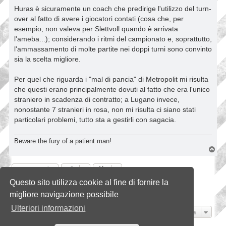
Huras è sicuramente un coach che predirige l'utilizzo del turn-
over al fatto di avere i giocatori contati (cosa che, per
esempio, non valeva per Slettvoll quando è arrivata
l'ameba...); considerando i ritmi del campionato e, soprattutto,
l'ammassamento di molte partite nei doppi turni sono convinto
sia la scelta migliore.
Per quel che riguarda i "mal di pancia" di Metropolit mi risulta
che questi erano principalmente dovuti al fatto che era l'unico
straniero in scadenza di contratto; a Lugano invece,
nonostante 7 stranieri in rosa, non mi risulta ci siano stati
particolari problemi, tutto sta a gestirli con sagacia.
Beware the fury of a patient man!
T
o
p
Rispondi
Questo sito utilizza cookie al fine di fornire la
Pagina
12
di
12
1
8
9
10
11
12
Precedente
112 messaggi
…
migliore navigazione possibile
Ulteriori informazioni
Vai a