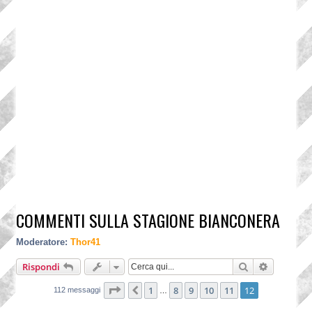
COMMENTI SULLA STAGIONE BIANCONERA
Moderatore:
Thor41
Cerca
Ricerca a
Rispondi
Pagina
12
di
12
1
8
9
10
11
12
Precedente
112 messaggi
…