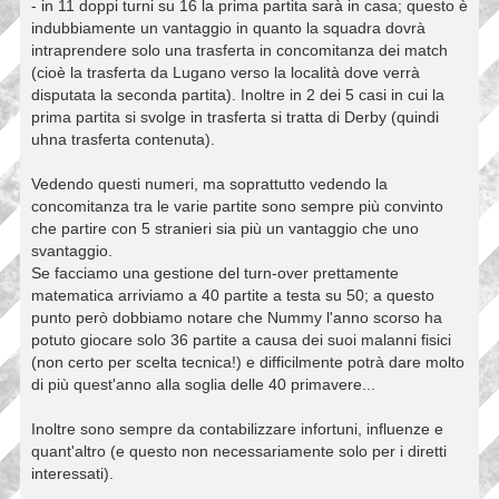
- in 11 doppi turni su 16 la prima partita sarà in casa; questo è
indubbiamente un vantaggio in quanto la squadra dovrà
intraprendere solo una trasferta in concomitanza dei match
(cioè la trasferta da Lugano verso la località dove verrà
disputata la seconda partita). Inoltre in 2 dei 5 casi in cui la
prima partita si svolge in trasferta si tratta di Derby (quindi
uhna trasferta contenuta).
Vedendo questi numeri, ma soprattutto vedendo la
concomitanza tra le varie partite sono sempre più convinto
che partire con 5 stranieri sia più un vantaggio che uno
svantaggio.
Se facciamo una gestione del turn-over prettamente
matematica arriviamo a 40 partite a testa su 50; a questo
punto però dobbiamo notare che Nummy l'anno scorso ha
potuto giocare solo 36 partite a causa dei suoi malanni fisici
(non certo per scelta tecnica!) e difficilmente potrà dare molto
di più quest'anno alla soglia delle 40 primavere...
Inoltre sono sempre da contabilizzare infortuni, influenze e
quant'altro (e questo non necessariamente solo per i diretti
interessati).