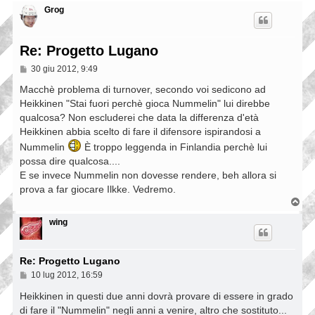
Grog
Re: Progetto Lugano
M
30 giu 2012, 9:49
e
s
Macchè problema di turnover, secondo voi sedicono ad
s
Heikkinen "Stai fuori perchè gioca Nummelin" lui direbbe
a
qualcosa? Non escluderei che data la differenza d'età
g
g
Heikkinen abbia scelto di fare il difensore ispirandosi a
i
Nummelin
È troppo leggenda in Finlandia perchè lui
o
possa dire qualcosa....
E se invece Nummelin non dovesse rendere, beh allora si
prova a far giocare Ilkke. Vedremo.
T
o
p
wing
Re: Progetto Lugano
M
10 lug 2012, 16:59
e
s
Heikkinen in questi due anni dovrà provare di essere in grado
s
di fare il "Nummelin" negli anni a venire, altro che sostituto...
a