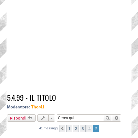
5.4.99 - IL TITOLO
Moderatore:
Thor41
Cerca
Ricerca a
Rispondi
1
2
3
4
5
Precedente
41 messaggi