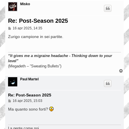
Misko
Re: Post-Season 2025
M
16 apr 2025, 14:35
e
s
Zurigo campione in sei partite.
s
a
g
g
“It gives me a migraine headache - Thinking down to your
i
o
level”
(Megadeth – “Sweating Bullets”)
T
o
p
Paul Martel
Re: Post-Season 2025
M
16 apr 2025, 15:03
e
s
Ma quanto sono forti?
s
a
g
g
La gente come noi ...
i