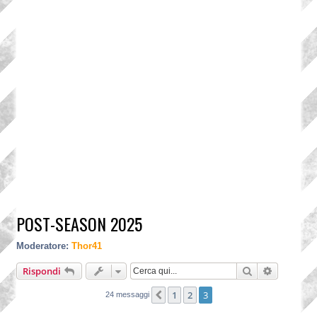
POST-SEASON 2025
Moderatore:
Thor41
Cerca
Ricerca a
Rispondi
1
2
3
Precedente
24 messaggi