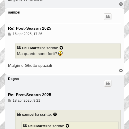
T
o
o
p
sampei
Re: Post-Season 2025
M
16 apr 2025, 17:26
e
s
s
Paul Martel
ha scritto:
a
Ma quanto sono forti?
g
g
i
Malgin e Ghetto spaziali
o
T
o
p
Ragno
Re: Post-Season 2025
M
18 apr 2025, 9:21
e
s
s
sampei
ha scritto:
a
g
g
Paul Martel
ha scritto:
i