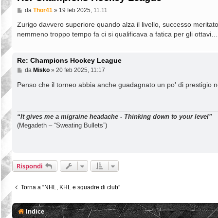
M
da
Thor41
»
19 feb 2025, 11:11
e
s
Zurigo davvero superiore quando alza il livello, successo meritato
s
nemmeno troppo tempo fa ci si qualificava a fatica per gli ottavi…
a
g
g
i
Re: Champions Hockey League
o
M
da
Misko
»
20 feb 2025, 11:17
e
s
Penso che il torneo abbia anche guadagnato un po' di prestigio n
s
a
g
g
“It gives me a migraine headache - Thinking down to your level”
i
o
(Megadeth – “Sweating Bullets”)
Rispondi
Torna a “NHL, KHL e squadre di club”
Indice