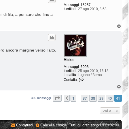
Messaggi:
15257
Iscritto il:
27 ago 2010, 8:58
 di fila, a pensare che fino a
T
o
p
rò ancora margine verso l'alto.
Misko
Messaggi:
6098
Iscritto il:
25 ago 2010, 16:18
Località:
Lugano / Berna
C
Contatta:
o
T
n
o
t
p
a
Pagina
41
di
41
1
37
38
39
40
41
Precedente
402 messaggi
…
t
t
a
Vai a
M
i
s
k
Contattaci
Cancella cookie
Tutti gli orari sono
UTC+02:00
o