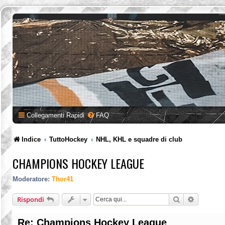
Collegamenti Rapidi
FAQ
Indice
TuttoHockey
NHL, KHL e squadre di club
CHAMPIONS HOCKEY LEAGUE
Moderatore:
Thor41
Cerca
Ricerca a
Rispondi
Re: Champions Hockey League