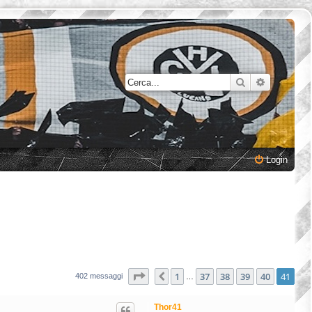
Cerca
Ricerca a
Login
Pagina
41
di
41
1
37
38
39
40
41
Precedente
402 messaggi
…
Thor41