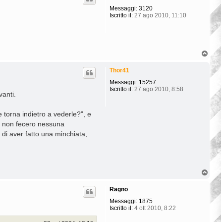
Messaggi:
3120
Iscritto il:
27 ago 2010, 11:10
T
o
p
Thor41
Messaggi:
15257
Iscritto il:
27 ago 2010, 8:58
vanti.
 torna indietro a vederle?”, e
go non fecero nessuna
di aver fatto una minchiata,
T
o
p
Ragno
Messaggi:
1875
Iscritto il:
4 ott 2010, 8:22