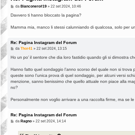
M
da
Bianconero#19
»
22 set 2024, 10:46
e
s
Davvero ti hanno bloccato la pagina?
s
a
Mamma mia, manco li stessi calunniando di qualcosa, solo per u
g
g
i
o
Re: Pagina Instagram del Forum
M
da
Thor41
»
22 set 2024, 13:15
e
s
Ho un po’ il sentore che dia loro fastidio quando gli si dimostra c
s
a
Hanno fatto quel sondaggio l’anno scorso del quale non si trova pi
g
g
queste sono l’unica prova di quel sondaggio, per alcuni versi sch
i
menzione, sanno benissimo che quello attuale non piace alla magg
o
no?
Personalmente non voglio arrivare a una raccolta firme, ma se l
Re: Pagina Instagram del Forum
M
da
Ragno
»
22 set 2024, 14:14
e
s
s