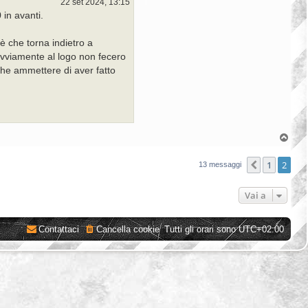
22 set 2024, 13:15
 in avanti.
è che torna indietro a
 Ovviamente al logo non fecero
he ammettere di aver fatto
T
o
p
1
2
Precedent
13 messaggi
Vai a
Contattaci
Cancella cookie
Tutti gli orari sono
UTC+02:00