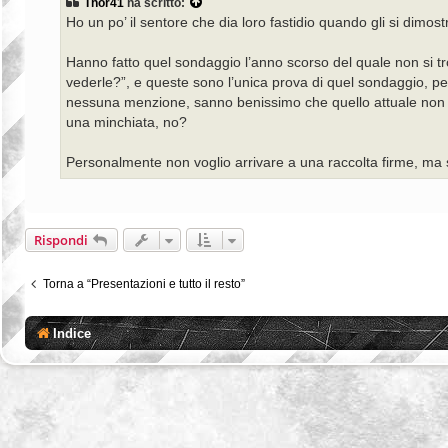
Thor41
ha scritto:
a
Ho un po’ il sentore che dia loro fastidio quando gli si dimos
g
g
i
Hanno fatto quel sondaggio l’anno scorso del quale non si tr
o
vederle?”, e queste sono l’unica prova di quel sondaggio, pe
nessuna menzione, sanno benissimo che quello attuale non p
una minchiata, no?
Personalmente non voglio arrivare a una raccolta firme, ma
Rispondi
Torna a “Presentazioni e tutto il resto”
Indice