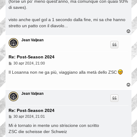
(forse un po' meno quest'anno, ma comunque con quasi 93%
di saves).
visto anche quel gol a 1 secondo dalla fine, mi sa che hanno
stretto un patto con il diavolo...
T
o
p
Jean Valjean
Re: Post-Season 2024
M
30 apr 2024, 21:00
e
s
Il Losanna non ne ga più, viaggiano alla metà dello ZSC
s
a
g
T
g
o
i
p
Jean Valjean
o
Re: Post-Season 2024
M
30 apr 2024, 21:01
e
s
Mi è tornato in mente uno striscione con scritto
s
ZSC die scheisse der Schweiz
a