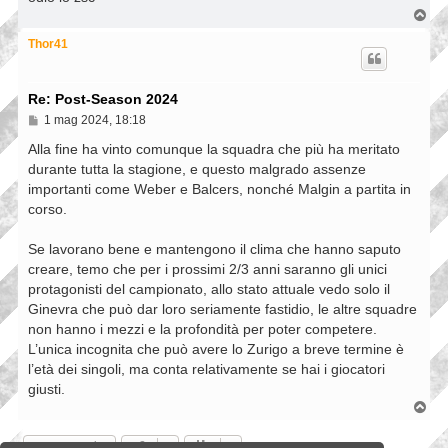
g
T
i
o
o
p
Thor41
Re: Post-Season 2024
M
1 mag 2024, 18:18
e
s
Alla fine ha vinto comunque la squadra che più ha meritato
s
durante tutta la stagione, e questo malgrado assenze
a
importanti come Weber e Balcers, nonché Malgin a partita in
g
g
corso.
i
o
Se lavorano bene e mantengono il clima che hanno saputo
creare, temo che per i prossimi 2/3 anni saranno gli unici
protagonisti del campionato, allo stato attuale vedo solo il
Ginevra che può dar loro seriamente fastidio, le altre squadre
non hanno i mezzi e la profondità per poter competere.
L’unica incognita che può avere lo Zurigo a breve termine è
l’età dei singoli, ma conta relativamente se hai i giocatori
giusti.
T
o
p
Rispondi