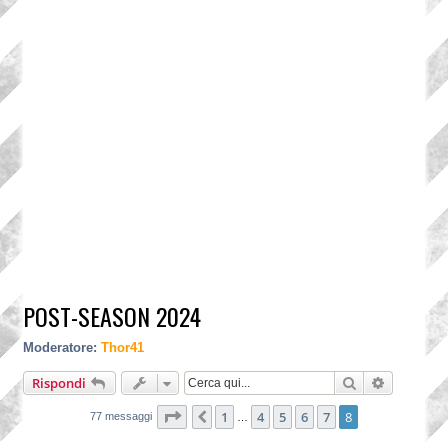
POST-SEASON 2024
Moderatore:
Thor41
Cerca
Ricerca a
Rispondi
Pagina
8
di
8
1
4
5
6
7
8
Precedente
77 messaggi
…