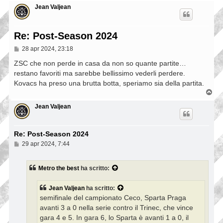
Jean Valjean
Re: Post-Season 2024
M
28 apr 2024, 23:18
e
s
ZSC che non perde in casa da non so quante partite…
s
restano favoriti ma sarebbe bellissimo vederli perdere.
a
Kovacs ha preso una brutta botta, speriamo sia della partita.
g
g
T
i
o
o
p
Jean Valjean
Re: Post-Season 2024
M
29 apr 2024, 7:44
e
s
s
Metro the best
ha scritto:
a
g
g
Jean Valjean
ha scritto:
i
semifinale del campionato Ceco, Sparta Praga
o
avanti 3 a 0 nella serie contro il Trinec, che vince
gara 4 e 5. In gara 6, lo Sparta è avanti 1 a 0, il