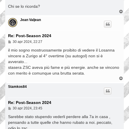
g
g
Chi se lo ricorda?
i
T
o
o
p
Jean Valjean
Re: Post-Season 2024
M
30 apr 2024, 22:27
e
s
il mio sogno mostruosamente proibito di vedere il Losanna
s
vincere a Zurigo al 4° overtime (su autogol) non si è
a
avverato...
g
g
stasera ZSC aveva più fame e più energie. anche se vincono
i
con merito è comunque una brutta serata.
o
T
o
p
Stamkos84
Re: Post-Season 2024
M
30 apr 2024, 23:45
e
s
Sarebbe stato stupendo vederli perdere alla 7a in casa ,
s
pensando a tutte quelle che hanno rubato a noi..peccato,
a
odio lo zsc
g