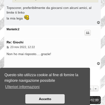
Topscorer, preferibilmente da giocarsi con alcuni amici, al
limite ti linko
la mia lega
T
o
p
Maniatic2
Re: Giochi
M
23 nov 2022, 12:22
e
s
Non ho mai risposto.....grazie!
s
a
g
T
g
o
i
p
Rispondi
o
Questo sito utilizza cookie al fine di fornire la
3 messaggi • Pagina
1
di
1
migliore navigazione possibile
Ulteriori informazioni
Vai a
Accetto
Indice
Tutti gli orari sono
UTC+02:00