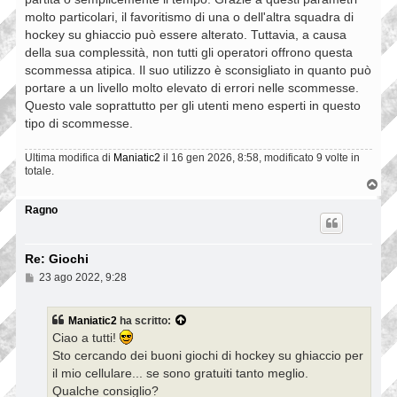
molto particolari, il favoritismo di una o dell'altra squadra di
hockey su ghiaccio può essere alterato. Tuttavia, a causa
della sua complessità, non tutti gli operatori offrono questa
scommessa atipica. Il suo utilizzo è sconsigliato in quanto può
portare a un livello molto elevato di errori nelle scommesse.
Questo vale soprattutto per gli utenti meno esperti in questo
tipo di scommesse.
Ultima modifica di
Maniatic2
il 16 gen 2026, 8:58, modificato 9 volte in
totale.
T
o
p
Ragno
Re: Giochi
M
23 ago 2022, 9:28
e
s
s
Maniatic2
ha scritto:
a
Ciao a tutti!
g
g
Sto cercando dei buoni giochi di hockey su ghiaccio per
i
il mio cellulare... se sono gratuiti tanto meglio.
o
Qualche consiglio?