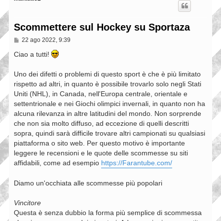
Scommettere sul Hockey su Sportaza
M
22 ago 2022, 9:39
e
s
Ciao a tutti!
s
a
Uno dei difetti o problemi di questo sport è che è più limitato
g
g
rispetto ad altri, in quanto è possibile trovarlo solo negli Stati
i
Uniti (NHL), in Canada, nell'Europa centrale, orientale e
o
settentrionale e nei Giochi olimpici invernali, in quanto non ha
alcuna rilevanza in altre latitudini del mondo. Non sorprende
che non sia molto diffuso, ad eccezione di quelli descritti
sopra, quindi sarà difficile trovare altri campionati su qualsiasi
piattaforma o sito web. Per questo motivo è importante
leggere le recensioni e le quote delle scommesse su siti
affidabili, come ad esempio
https://Farantube.com/
Diamo un'occhiata alle scommesse più popolari
Vincitore
Questa è senza dubbio la forma più semplice di scommessa