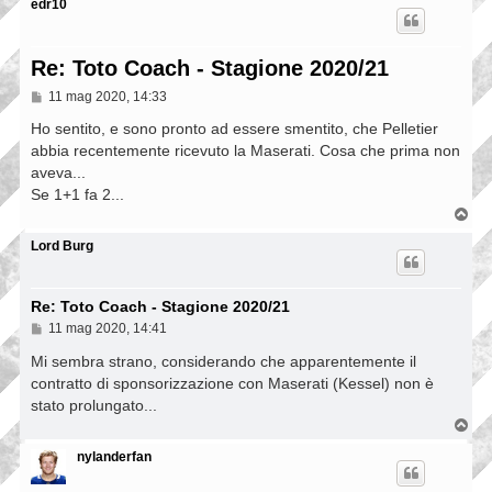
edr10
Re: Toto Coach - Stagione 2020/21
M
11 mag 2020, 14:33
e
s
Ho sentito, e sono pronto ad essere smentito, che Pelletier
s
abbia recentemente ricevuto la Maserati. Cosa che prima non
a
aveva...
g
g
Se 1+1 fa 2...
i
T
o
o
p
Lord Burg
Re: Toto Coach - Stagione 2020/21
M
11 mag 2020, 14:41
e
s
Mi sembra strano, considerando che apparentemente il
s
contratto di sponsorizzazione con Maserati (Kessel) non è
a
stato prolungato...
g
g
T
i
o
o
p
nylanderfan