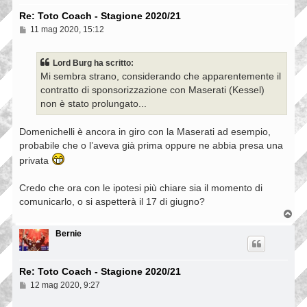
Re: Toto Coach - Stagione 2020/21
M
11 mag 2020, 15:12
e
s
s
Lord Burg ha scritto:
a
Mi sembra strano, considerando che apparentemente il
g
g
contratto di sponsorizzazione con Maserati (Kessel)
i
non è stato prolungato...
o
Domenichelli è ancora in giro con la Maserati ad esempio,
probabile che o l’aveva già prima oppure ne abbia presa una
privata
Credo che ora con le ipotesi più chiare sia il momento di
comunicarlo, o si aspetterà il 17 di giugno?
T
o
p
Bernie
Re: Toto Coach - Stagione 2020/21
M
12 mag 2020, 9:27
e
s