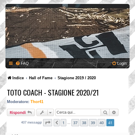
FAQ
Login
Indice
Hall of Fame
Stagione 2019 / 2020
TOTO COACH - STAGIONE 2020/21
Moderatore:
Thor41
Cerca
Ricerca a
Rispondi
Pagina
41
di
41
1
37
38
39
40
41
Precedente
407 messaggi
…