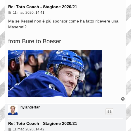
Re: Toto Coach - Stagione 2020/21
M
11 mag 2020, 14:41
e
s
Ma se Kessel non è più sponsor come ha fatto ricevere una
s
Maserati?
a
g
g
from Bure to Boeser
i
o
T
o
p
nylanderfan
Re: Toto Coach - Stagione 2020/21
M
11 mag 2020, 14:42