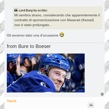
e
s
s
Lord Burg ha scritto:
a
Mi sembra strano, considerando che apparentemente il
g
g
contratto di sponsorizzazione con Maserati (Kessel)
i
non è stato prolungato...
o
Gli avranno dato una d'occasione
from Bure to Boeser
T
o
p
Thor41