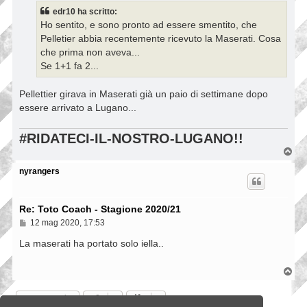
s
edr10 ha scritto:
a
Ho sentito, e sono pronto ad essere smentito, che
g
g
Pelletier abbia recentemente ricevuto la Maserati. Cosa
i
che prima non aveva...
o
Se 1+1 fa 2...
Pellettier girava in Maserati già un paio di settimane dopo
essere arrivato a Lugano...
#RIDATECI-IL-NOSTRO-LUGANO!!
T
o
p
nyrangers
Re: Toto Coach - Stagione 2020/21
M
12 mag 2020, 17:53
e
s
La maserati ha portato solo iella..
s
a
g
T
g
o
i
p
Rispondi
o